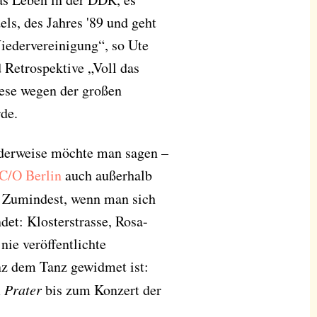
ls, des Jahres '89 und geht
iedervereinigung“, so Ute
Retrospektive „Voll das
iese wegen der großen
de.
nderweise möchte man sagen –
C/O Berlin
auch außerhalb
. Zumindest, wenn man sich
det: Klosterstrasse, Rosa-
ie veröffentlichte
nz dem Tanz gewidmet ist:
m
Prater
bis zum Konzert der