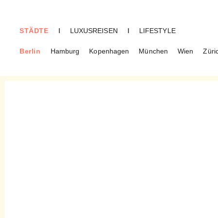
STÄDTE
I
LUXUSREISEN
I
LIFESTYLE
Berlin
Hamburg
Kopenhagen
München
Wien
Züri
BERLIN
Harald Hauswald – Reloaded
into the Underground!