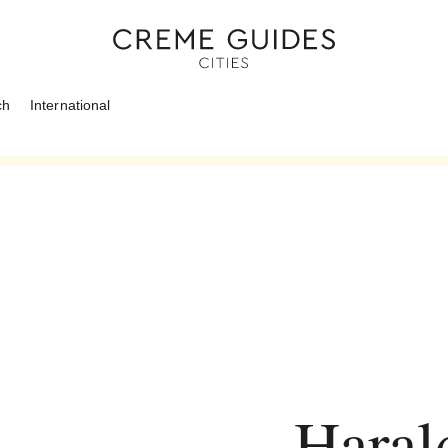
ch
International
Haral