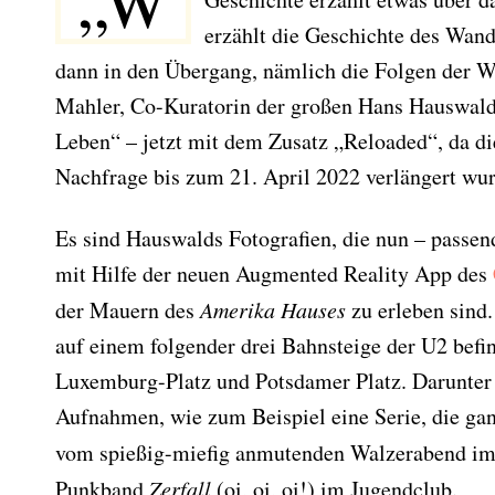
„W
erzählt die Geschichte des Wande
dann in den Übergang, nämlich die Folgen der W
Mahler, Co-Kuratorin der großen Hans Hauswald 
Leben“ – jetzt mit dem Zusatz „Reloaded“, da d
Nachfrage bis zum 21. April 2022 verlängert wur
Es sind Hauswalds Fotografien, die nun – passe
mit Hilfe der neuen Augmented Reality App des
der Mauern des
Amerika Hauses
zu erleben sind
auf einem folgender drei Bahnsteige der U2 befin
Luxemburg-Platz und Potsdamer Platz. Darunter n
Aufnahmen, wie zum Beispiel eine Serie, die ga
vom spießig-miefig anmutenden Walzerabend i
Punkband
Zerfall
(oi, oi, oi!) im Jugendclub.