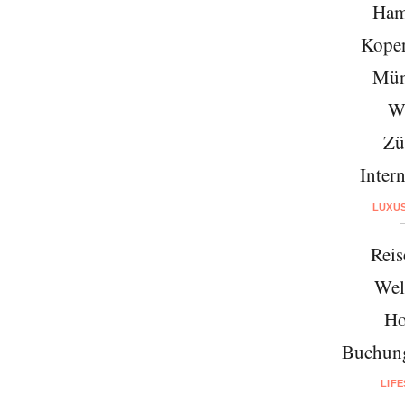
Ham
Kope
Mün
W
Zü
Intern
LUXU
Reis
Wel
Ho
Buchung
LIF