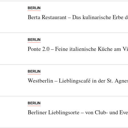
BERLIN
Berta Restaurant – Das kulinarische Erbe 
Abonnieren Sie unseren Newsletter
BERLIN
Entdecken Sie jede Woche neue schöne
Ponte 2.0 – Feine italienische Küche am Vi
Orte, handverlesene Geheimtipps und
einzigartige Reisen.
BERLIN
Westberlin – Lieblingscafé in der St. Agne
Bitte schicken Sie mir bis zum Widerruf meiner
Einwilligung den Newsletter mit Informationen zu
neuen Beiträgen. Die
Datenschutzerklärung
habe ich
BERLIN
zur Kenntnis genommen und akzeptiere diese.
Berliner Lieblingsorte – von Club- und Ev
SENDEN