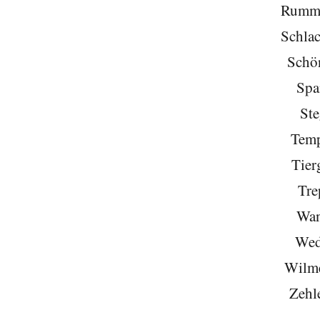
Rumme
Schlac
Schö
Spa
Ste
Temp
Tier
Tre
Wan
Wed
Wilme
Zehl