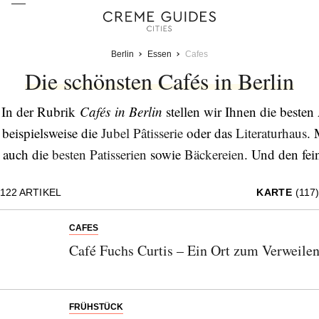
Berlin
Essen
Cafes
Die schönsten Cafés in Berlin
In der Rubrik
Cafés in Berlin
stellen wir Ihnen die beste
beispielsweise die
Jubel Pâtisserie
oder das
Literaturhaus
. 
auch die
besten Patisserien
sowie
Bäckereien
. Und den fei
aufgespürt! Denn hinsichtlich Genuss 
122
ARTIKEL
KARTE
(117)
CAFES
Café Fuchs Curtis – Ein Ort zum Verweilen
FRÜHSTÜCK