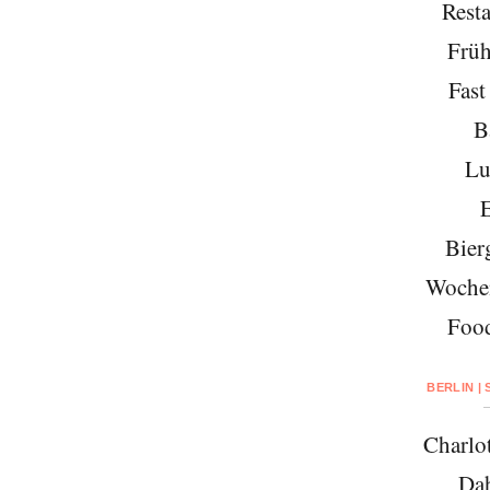
Resta
Früh
Fast
B
Lu
E
Bier
Woche
Foo
BERLIN |
Charlo
Da