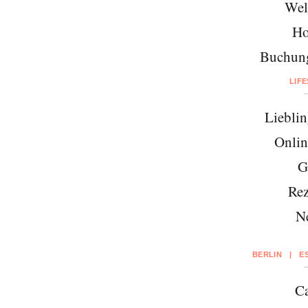
Wel
Ho
Buchung
LIF
Lieblin
Onlin
G
Rez
N
BERLIN
|
E
Ca