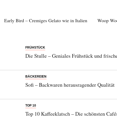
Early Bird – Cremiges Gelato wie in Italien
Woop Woop
FRÜHSTÜCK
Die Stulle – Geniales Frühstück und frisc
BÄCKEREIEN
Sofi – Backwaren herausragender Qualität
TOP 10
Top 10 Kaffeeklatsch – Die schönsten Cafés