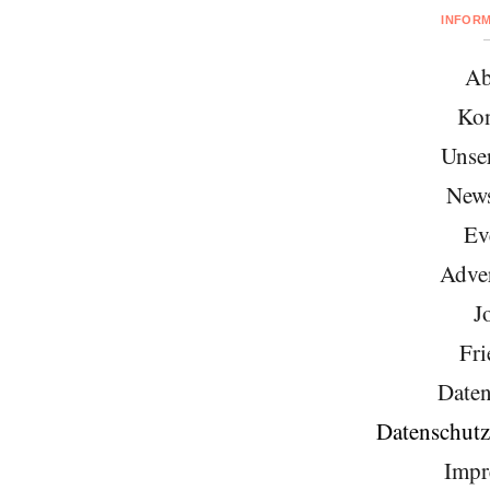
INFOR
Ab
Kon
Unse
News
Ev
Adver
J
Fri
Daten
Datenschutz
Impr