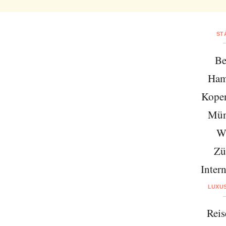
ST
Be
Ham
Kope
Mün
W
Zü
Intern
LUXU
Reis