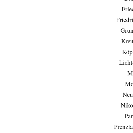
Frie
Friedr
Grun
Kreu
Köp
Licht
Mi
Mo
Neu
Niko
Pa
Prenzla