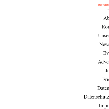
INFOR
Ab
Kon
Unse
News
Ev
Adver
J
Fri
Daten
Datenschutz
Impr