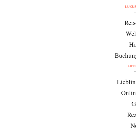
LUXU
Reis
Wel
Ho
Buchung
LIF
Lieblin
Onlin
G
Rez
N