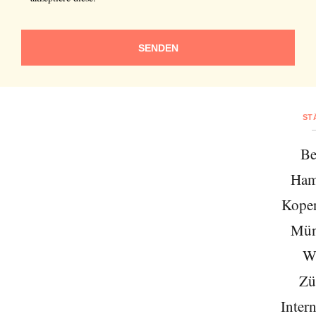
SENDEN
ST
Be
Ham
Kope
Mün
W
Zü
Intern