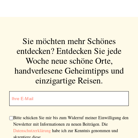
Abonnieren Sie unseren Newsletter
Entdecken Sie jede Woche neue schöne
Orte, handverlesene Geheimtipps und
einzigartige Reisen.
Sie möchten mehr Schönes
entdecken?
Entdecken Sie jede
Woche neue schöne Orte,
Bitte schicken Sie mir bis zum Widerruf meiner
handverlesene Geheimtipps und
Einwilligung den Newsletter mit Informationen zu
einzigartige Reisen.
neuen Beiträgen. Die
Datenschutzerklärung
habe ich
zur Kenntnis genommen und akzeptiere diese.
SENDEN
Bitte schicken Sie mir bis zum Widerruf meiner Einwilligung den
Newsletter mit Informationen zu neuen Beiträgen. Die
Datenschutzerklärung
habe ich zur Kenntnis genommen und
akzeptiere diese.