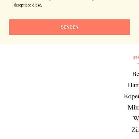
akzeptiere diese.
SENDEN
ST
Be
Ham
Kope
Mün
W
Zü