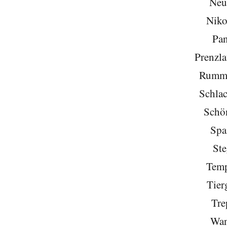
Neu
Niko
Pa
Prenzla
Rumme
Schlac
Schö
Spa
Ste
Temp
Tier
Tre
Wan