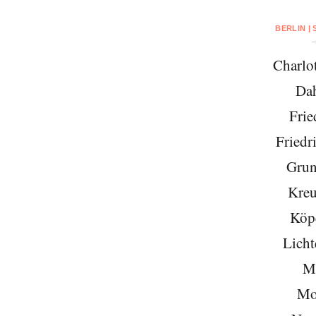
BERLIN |
Charlo
Da
Frie
Friedr
Grun
Kreu
Köp
Licht
Mi
Mo