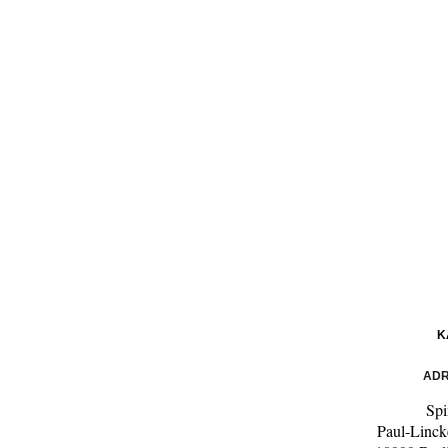
K
ADR
Spi
Paul-Linck