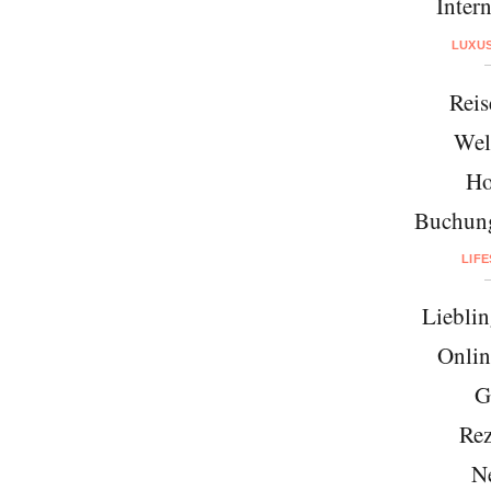
Intern
LUXU
Reis
Wel
Ho
Buchung
LIF
Lieblin
Onlin
G
Rez
N