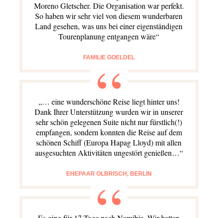
Moreno Gletscher. Die Organisation war perfekt.
So haben wir sehr viel von diesem wunderbaren
Land gesehen, was uns bei einer eigenständigen
Tourenplanung entgangen wäre“
FAMILIE GOELDEL
„… eine wunderschöne Reise liegt hinter uns!
Dank Ihrer Unterstützung wurden wir in unserer
sehr schön gelegenen Suite nicht nur fürstlich(!)
empfangen, sondern konnten die Reise auf dem
Abonnieren Sie unseren Newsletter
schönen Schiff (Europa Hapag Lloyd) mit allen
ausgesuchten Aktivitäten ungestört genießen…“
Entdecken Sie jede Woche neue schöne
Orte, handverlesene Geheimtipps und
EHEPAAR OLBRISCH, BERLIN
einzigartige Reisen.
Es ging für 17 Tage nach Namibia. Wir hatten