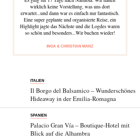
wirklich keine Vorstellung, was uns dort
erwartet...und dann war es einfach nur fantastisch.
Bitte schicken Sie mir bis zum Widerruf meiner
Eine super geplante und organisierte Reise, ein
Einwilligung den Newsletter mit Informationen zu
Highlight jagte das Nächste und die Logdes waren
neuen Beiträgen. Die
Datenschutzerklärung
habe ich
so schön und besonders...Wir buchen wieder!
zur Kenntnis genommen und akzeptiere diese.
INGA & CHRISTIAN MANZ
SENDEN
ITALIEN
Il Borgo del Balsamico – Wunderschönes
Hideaway in der Emilia-Romagna
SPANIEN
Palacio Gran Vía – Boutique-Hotel mit
Blick auf die Alhambra