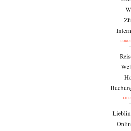
W
Zü
Intern
LUXU
Reis
Wel
Ho
Buchung
LIF
Lieblin
Onlin