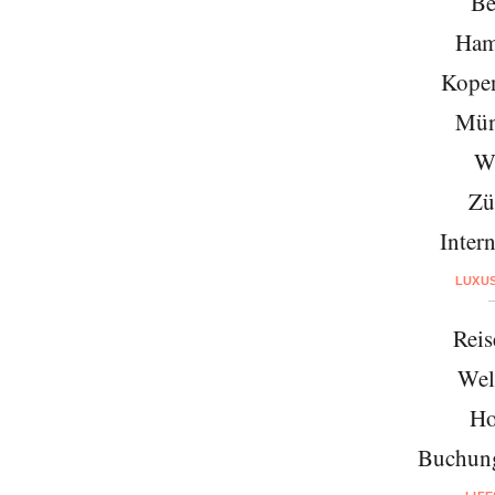
Be
Ham
Kope
Mün
W
Zü
Intern
LUXU
Reis
Wel
Ho
Buchung