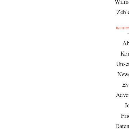
Wilme
Zehl
INFOR
Ab
Kon
Unse
News
Ev
Adver
J
Fri
Daten