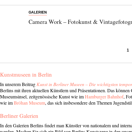
GALERIEN
Camera Work – Fotokunst & Vintagefotogr
1
Kunstmuseen in Berlin
Abonnieren Sie unseren Newsletter
In unserem Beitrag
Kunst in Berliner Museen – Die wichtigsten tempo
Entdecken Sie jede Woche neue schöne
Berlins mit ihren aktuellen Künstlern und Präsentationen. Das könne
Museumsinsel, zeitgenössische Kunst wie im
Hamburger Bahnhof
, Fo
Orte, handverlesene Geheimtipps und
wie im
Bröhan Museum
, das sich insbesondere den Themen Jugendsti
einzigartige Reisen.
Berliner Galerien
In den Galerien Berlins findet man Künstler von nationalem und intern
werden. Machen Sie sich ein Bild von Berlins Kunstszene in den unser