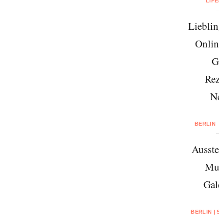
LIF
Lieblin
Onlin
G
Rez
N
BERLIN
Ausste
Mu
Gal
BERLIN |