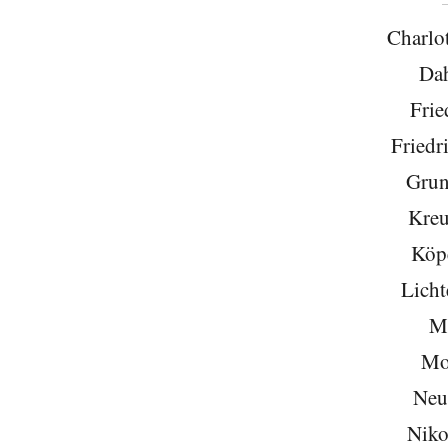
Charlo
Da
Frie
Friedr
Grun
Kreu
Köp
Licht
Mi
Mo
Neu
Niko