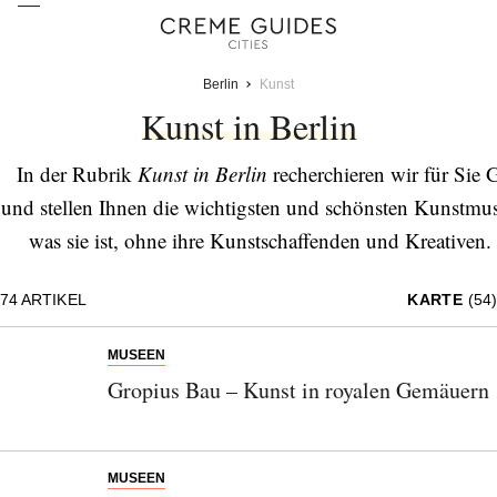
Berlin
Kunst
Kunst in Berlin
In der Rubrik
Kunst in Berlin
recherchieren wir für Sie 
und stellen Ihnen die wichtigsten und schönsten Kunstmuse
was sie ist, ohne ihre Kunstschaffenden und Kreative
Berliner Museen gehören unzählige Galerien zur Kreativs
74
ARTIKEL
KARTE
(54)
ebenso wie junge Talente und bieten potenziellen Käuf
Videokunst und Installationen, Grafik und M
MUSEEN
Gropius Bau – Kunst in royalen Gemäuern
MUSEEN