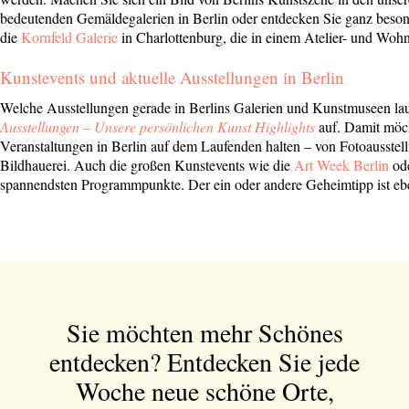
bedeutenden Gemäldegalerien in Berlin oder entdecken Sie ganz beso
Bitte schicken Sie mir bis zum Widerruf meiner
die
Kornfeld Galerie
in Charlottenburg, die in einem Atelier- und Wohn
Einwilligung den Newsletter mit Informationen zu
neuen Beiträgen. Die
Datenschutzerklärung
habe ich
Kunstevents und aktuelle Ausstellungen in Berlin
zur Kenntnis genommen und akzeptiere diese.
Welche Ausstellungen gerade in Berlins Galerien und Kunstmuseen lauf
Ausstellungen – Unsere persönlichen Kunst Highlights
auf. Damit möc
SENDEN
Veranstaltungen in Berlin auf dem Laufenden halten – von Fotoausste
Bildhauerei. Auch die großen Kunstevents wie die
Art Week Berlin
od
spannendsten Programmpunkte. Der ein oder andere Geheimtipp ist ebenf
Sie möchten mehr Schönes
entdecken?
Entdecken Sie jede
Woche neue schöne Orte,