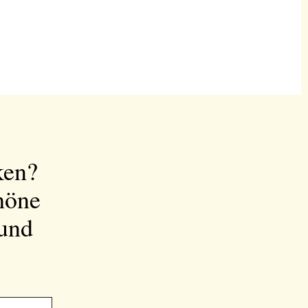
ken?
höne
 und