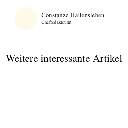
Constanze Hallensleben
Chefredakteurin
Weitere interessante Artikel
Abonnieren Sie
unseren Newsletter
Entdecken Sie jede Woche neue schöne
Orte, handverlesene Geheimtipps und
einzigartige Reisen.