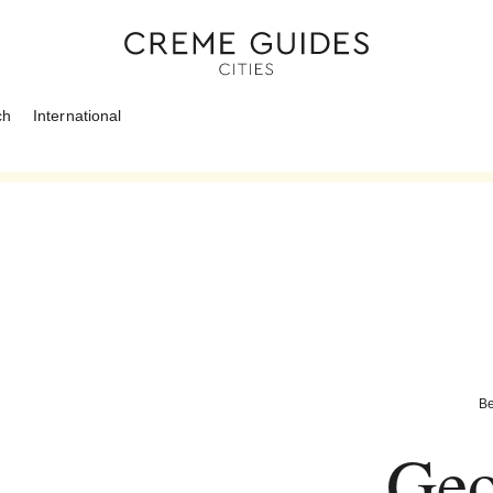
ch
International
Be
Geo