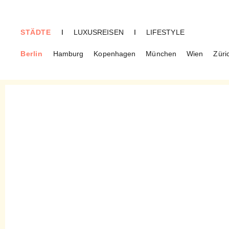
STÄDTE
I
LUXUSREISEN
I
LIFESTYLE
Berlin
Hamburg
Kopenhagen
München
Wien
Züri
BERLIN
Georg Kolbe Museum – Die
Sammlung des Künstlers in
Westend