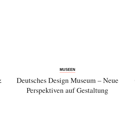
Bitte schicken Sie mir bis zum Widerruf meiner
Einwilligung den Newsletter mit Informationen zu
neuen Beiträgen. Die
Datenschutzerklärung
habe ich
zur Kenntnis genommen und akzeptiere diese.
SENDEN
MUSEEN
&
Deutsches Design Museum – Neue
Perspektiven auf Gestaltung