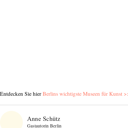
Bitte schicken Sie mir bis zum Widerruf meiner
Einwilligung den Newsletter mit Informationen zu
neuen Beiträgen. Die
Datenschutzerklärung
habe ich
zur Kenntnis genommen und akzeptiere diese.
SENDEN
Entdecken Sie hier
Berlins wichtigste Museen für Kunst 
Anne Schütz
Gastautorin Berlin