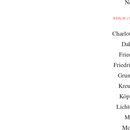
N
BERLIN |
Charlo
Da
Frie
Friedr
Grun
Kreu
Köp
Licht
Mi
Mo