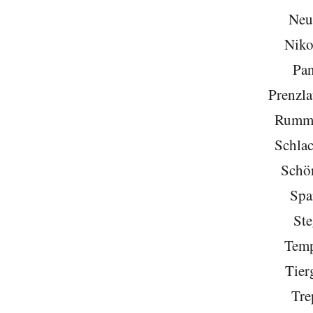
Neu
Niko
Pa
Prenzla
Rumme
Schlac
Schö
Spa
Ste
Temp
Tier
Tre