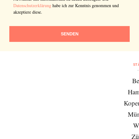
Datenschutzerklärung
habe ich zur Kenntnis genommen und
akzeptiere diese.
SENDEN
ST
Be
Ham
Kope
Mün
W
Zü