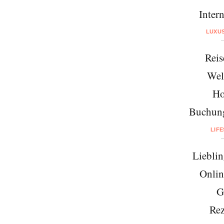
Intern
LUXU
Reis
Wel
Ho
Buchung
LIF
Lieblin
Onlin
G
Rez