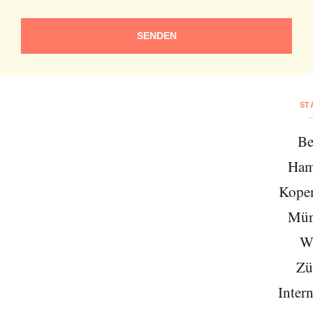
SENDEN
ST
Be
Ham
Kope
Mün
W
Zü
Intern