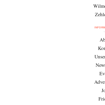
Wilme
Zehl
INFOR
Ab
Kon
Unse
News
Ev
Adver
J
Fri