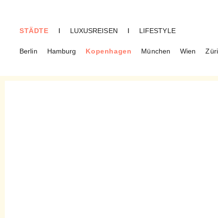
STÄDTE
I
LUXUSREISEN
I
LIFESTYLE
Berlin
Hamburg
Kopenhagen
München
Wien
Zür
CREME GUIDES
Kopenhagen