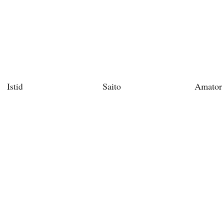
Bitte schicken Sie mir bis zum Widerruf meiner
Einwilligung den Newsletter mit Informationen zu
neuen Beiträgen. Die
Datenschutzerklärung
habe ich
zur Kenntnis genommen und akzeptiere diese.
Istid
Saito
Amator
SENDEN