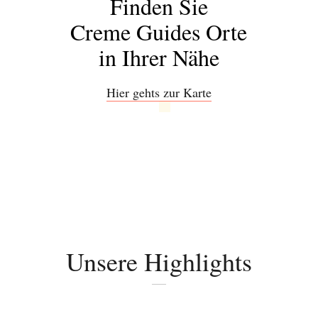
Finden Sie
Creme Guides Orte
in Ihrer Nähe
Hier gehts zur Karte
Abonnieren Sie
unseren Newsletter
Unsere Highlights
Entdecken Sie jede Woche neue schöne
Orte, handverlesene Geheimtipps und
einzigartige Reisen.