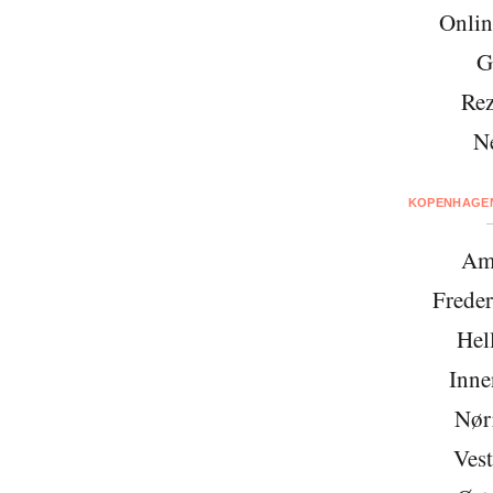
Onlin
G
Rez
N
KOPENHAGEN
Am
Freder
Hel
Inne
Nør
Vest