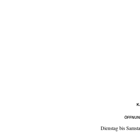
K
ÖFFNUN
Dienstag bis Samst