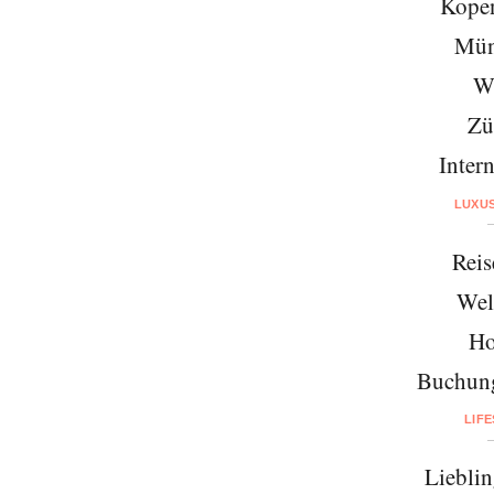
Kope
Mün
W
Zü
Intern
LUXU
Reis
Wel
Ho
Buchung
LIF
Lieblin