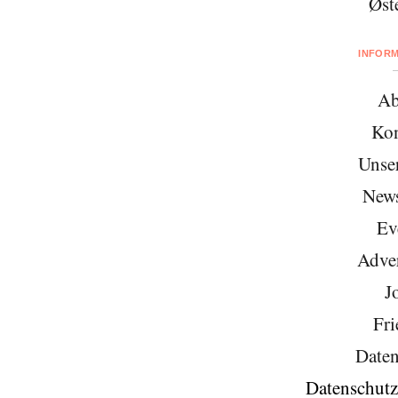
Øst
INFOR
Ab
Kon
Unse
News
Ev
Adver
J
Fri
Daten
Datenschutz