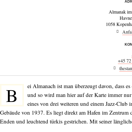
ADR
Almanak im
Havne
1058 Kopenha
Anfa
KON
+45 72
thesta
ei Almanach ist man überzeugt davon, dass es 
B
und so wird man hier auf der Karte immer nur
eines von drei weiteren und einem Jazz-Club 
Gebäude von 1937. Es liegt direkt am Hafen im Zentrum de
Enden und leuchtend türkis gestrichen. Mit seiner längliche