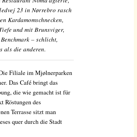
m Restaurant Noma agierte,
lledvej 23 in Nørrebro rasch
tigen Kardamomschnecken,
Tiefe und mit Brunsviger,
 Benchmark – schlicht,
 als die anderen.
Die Filiale im Mjølnerparken
mer. Das Café bringt das
ng, die wie gemacht ist für
kt Röstungen des
enen Terrasse sitzt man
eses quer durch die Stadt