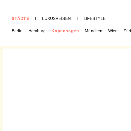
STÄDTE
I
LUXUSREISEN
I
LIFESTYLE
Berlin
Hamburg
Kopenhagen
München
Wien
Zür
KOPENHAGEN
Bageriet Benji –
Kompromisslos gutes
Backhandwerk