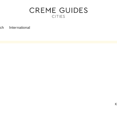
ich
International
K