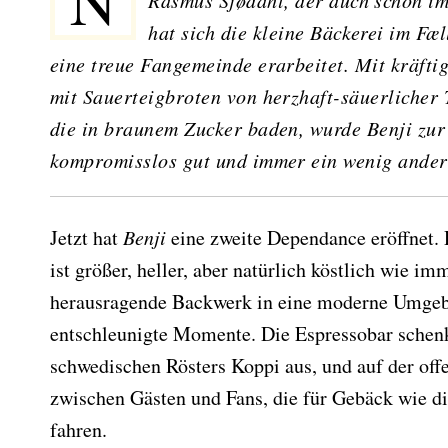
Nur wenige in Kopenhagen kennen Benji nicht. Gegründet von
Rasmus Sjødahl, der auch schon i
hat sich die kleine Bäckerei im Fæ
eine treue Fangemeinde erarbeitet. Mit kräf
mit Sauerteigbroten von herzhaft-säuerlicher 
die in braunem Zucker baden, wurde Benji zur
kompromisslos gut und immer ein wenig anders
Jetzt hat
Benji
eine zweite Dependance eröffnet. 
ist größer, heller, aber natürlich köstlich wie im
herausragende Backwerk in eine moderne Umgebu
entschleunigte Momente. Die Espressobar schen
schwedischen Rösters Koppi aus, und auf der off
zwischen Gästen und Fans, die für Gebäck wie di
fahren.