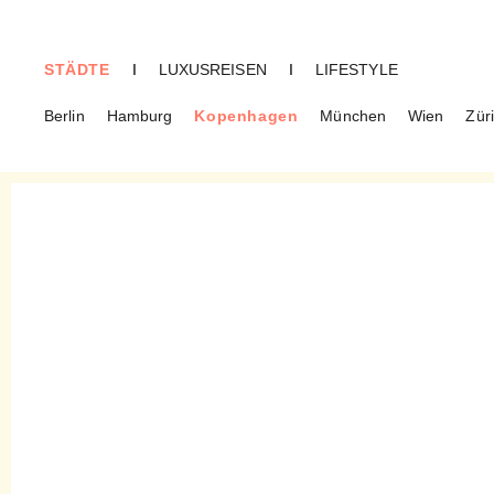
STÄDTE
I
LUXUSREISEN
I
LIFESTYLE
Berlin
Hamburg
Kopenhagen
München
Wien
Zür
KOPENHAGEN
Hellerup