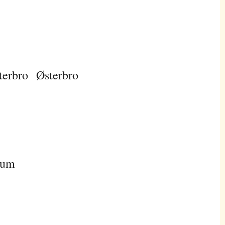
terbro
Østerbro
sum