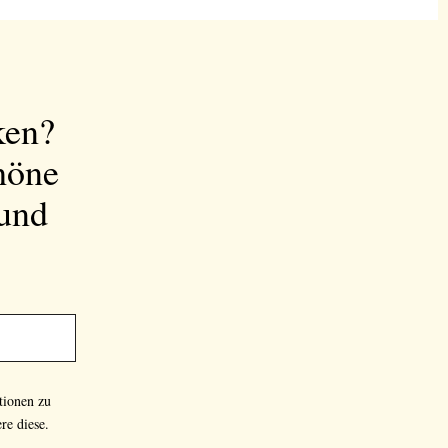
ken?
höne
 und
tionen zu
re diese.