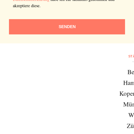
akzeptiere diese.
SENDEN
ST
Be
Ham
Kope
Mün
W
Zü