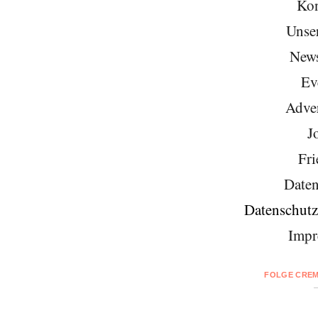
Kon
Unse
News
Ev
Adver
J
Fri
Daten
Datenschutz
Impr
FOLGE CREM