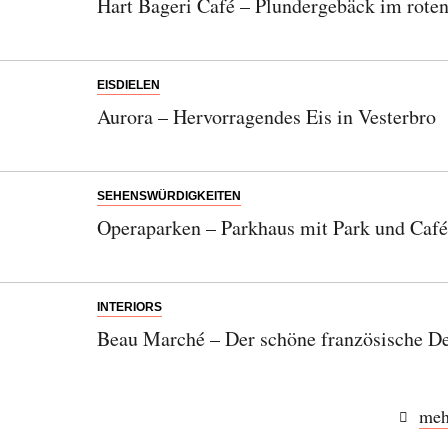
Hart Bageri Café – Plundergebäck im rote
EISDIELEN
Aurora – Hervorragendes Eis in Vesterbro
SEHENSWÜRDIGKEITEN
Operaparken – Parkhaus mit Park und Café
INTERIORS
Beau Marché – Der schöne französische D
meh