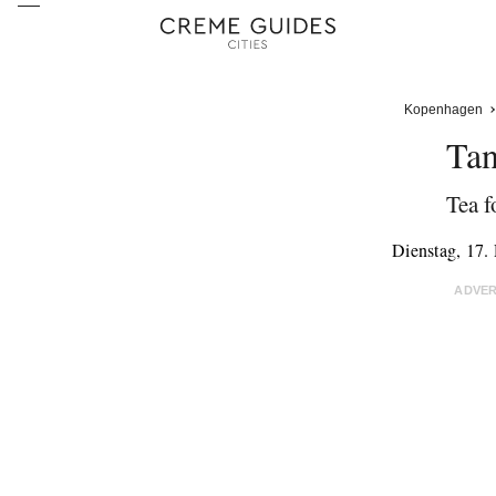
Kopenhagen
Tan
Tea f
Dienstag, 17
ADVE