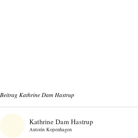
Orte, handverlesene Geheimtipps und
einzigartige Reisen.
Bitte schicken Sie mir bis zum Widerruf meiner
Einwilligung den Newsletter mit Informationen zu
neuen Beiträgen. Die
Datenschutzerklärung
habe ich
zur Kenntnis genommen und akzeptiere diese.
SENDEN
Beitrag Kathrine Dam Hastrup
Kathrine Dam Hastrup
Autorin Kopenhagen