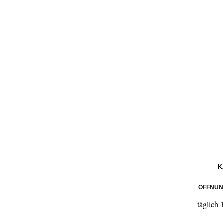
K
ÖFFNUN
täglich