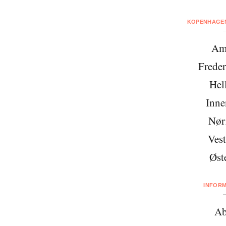
KOPENHAGEN
Am
Freder
Hel
Inne
Nør
Vest
Øst
INFOR
Ab