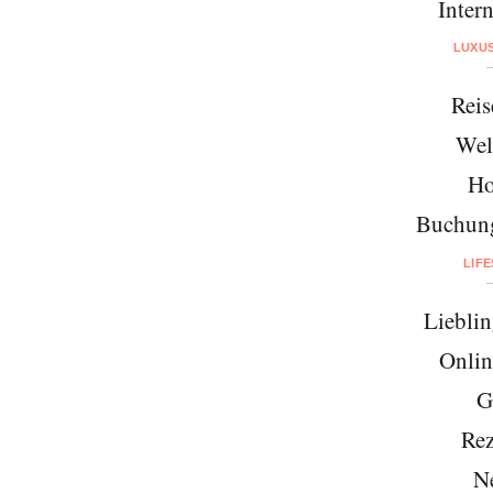
Intern
LUXU
Reis
Wel
Ho
Buchung
LIF
Lieblin
Onlin
G
Rez
N