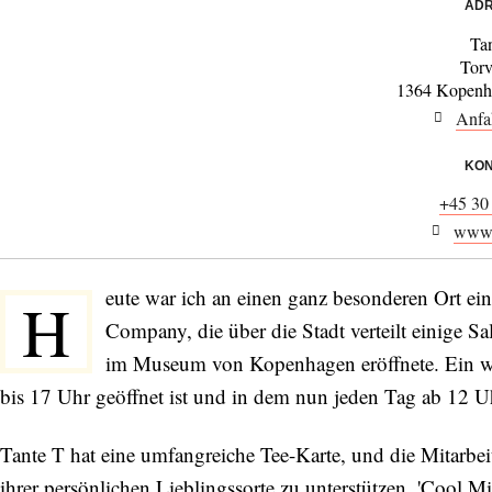
ADR
Ta
Torv
1364 Kopenh
Anfa
KON
+45 30
www.t
eute war ich an einen ganz besonderen Ort ein
H
Company, die über die Stadt verteilt einige 
im Museum von Kopenhagen eröffnete. Ein wu
bis 17 Uhr geöffnet ist und in dem nun jeden Tag ab 12 Uh
Tante T hat eine umfangreiche Tee-Karte, und die Mitarbeit
ihrer persönlichen Lieblingssorte zu unterstützen. 'Cool Min