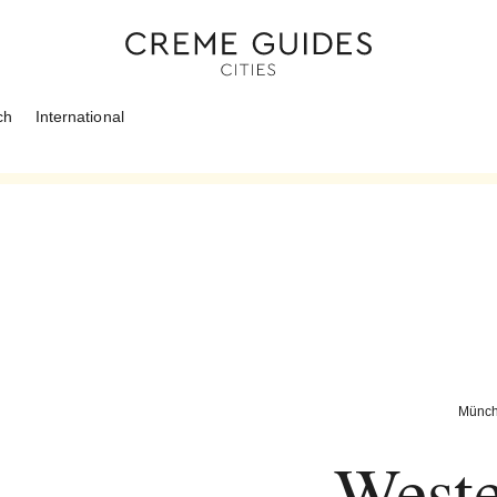
ch
International
Münc
Weste