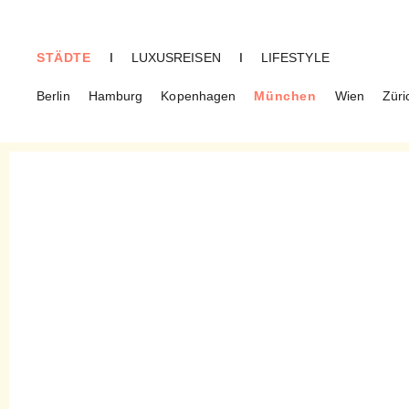
STÄDTE
I
LUXUSREISEN
I
LIFESTYLE
Berlin
Hamburg
Kopenhagen
München
Wien
Züri
MÜNCHEN
Westend Factory – Eine
bemerkenswerte Adresse für
Steak- und Fischfans