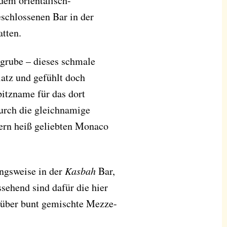
dem orientalisch-
eschlossenen Bar in der
tten.
ngrube – dieses schmale
atz und gefühlt doch
pitzname für das dort
durch die gleichnamige
nern heiß geliebten Monaco
ungsweise in der
Kasbah
Bar,
ssehend sind dafür die hier
 über bunt gemischte Mezze-