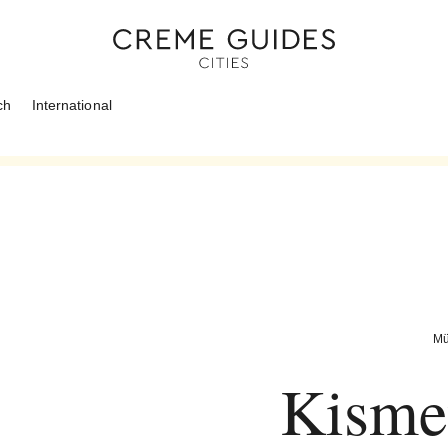
ch
International
Mü
Kismet