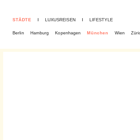
STÄDTE
I
LUXUSREISEN
I
LIFESTYLE
Berlin
Hamburg
Kopenhagen
München
Wien
Züri
MÜNCHEN
Kismet Restaurant und
Kasbah Bar – Szenelocation
auf zwei Etagen