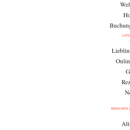
Wel
Ho
Buchung
LIF
Lieblin
Onlin
G
Rez
N
MÜNCHEN |
Alt