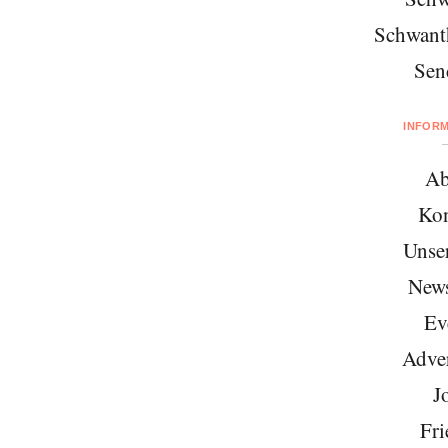
Schwant
Sen
INFOR
Ab
Kon
Unse
News
Ev
Adver
J
Fri