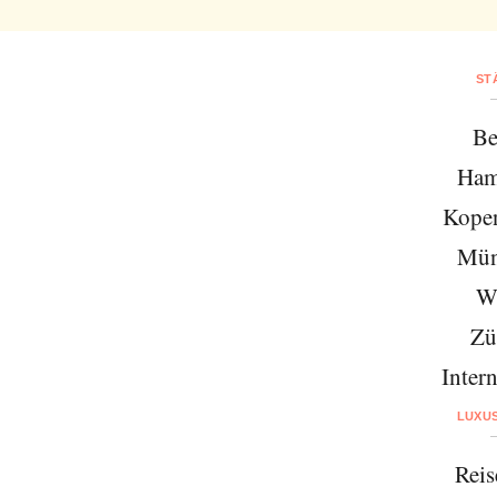
ST
Be
Ham
Kope
Mün
W
Zü
Intern
LUXU
Reis