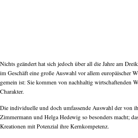
Bitte schicken Sie mir bis zum Widerruf meiner
Einwilligung den Newsletter mit Informationen zu
neuen Beiträgen. Die
Datenschutzerklärung
habe ich
zur Kenntnis genommen und akzeptiere diese.
SENDEN
Nichts geändert hat sich jedoch über all die Jahre am Dre
im Geschäft eine große Auswahl vor allem europäischer We
gemein ist: Sie kommen von nachhaltig wirtschaftenden 
Charakter.
Die individuelle und doch umfassende Auswahl der von ih
Zimmermann und Helga Hedewig so besonders macht; das 
Kreationen mit Potenzial ihre Kernkompetenz.