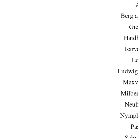
Berg 
Gie
Haid
Isarv
Le
Ludwigs
Maxvo
Milber
Neuh
Nymph
Pa
Schw