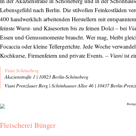
In der Akazienstraße in Schöneberg und in der Schönhaus
Lebensgefühl nach Berlin. Die stilvollen Feinkostläden ver
400 handwerklich arbeitenden Herstellern mit entspanntem 
feinste Wurst- und Käsesorten bis zu feinen Dolci – bei
Vi
Essen und Genussmomente braucht. Wer mag, bleibt gleich
Focaccia oder kleine Tellergerichte. Jede Woche verwandel
Kochkurse, Firmenfeiern und private Events. –
Viani
ist ei
Viani Schöneberg
Akazienstraße 1 | 10823 Berlin-Schöneberg
Viani Prenzlauer Berg
|
Schönhauser Allee 46
|
10437 Berlin-Prenz
Fleischerei Bünger