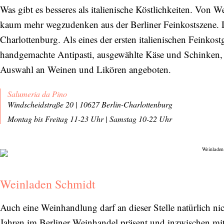
Was gibt es besseres als italienische Köstlichkeiten. Von W
Bitte schicken Sie mir bis zum Widerruf meiner
kaum mehr wegzudenken aus der Berliner Feinkostszene. D
Einwilligung den Newsletter mit Informationen zu
neuen Beiträgen. Die
Datenschutzerklärung
habe ich
Charlottenburg. Als eines der ersten italienischen Feinkost
zur Kenntnis genommen und akzeptiere diese.
handgemachte Antipasti, ausgewählte Käse und Schinken, so
Auswahl an Weinen und Likören angeboten.
SENDEN
Salumeria da Pino
Windscheidstraße 20 | 10627 Berlin-Charlottenburg
Montag bis Freitag 11-23 Uhr
|
Samstag 10-22 Uhr
Weinladen Schmidt
Auch eine Weinhandlung darf an dieser Stelle natürlich ni
Jahren im Berliner Weinhandel präsent und inzwischen mit 