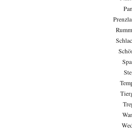
Pa
Prenzla
Rumme
Schlac
Schö
Spa
Ste
Temp
Tier
Tre
Wan
Wed