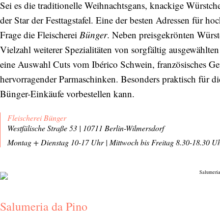
Sei es die traditionelle Weihnachtsgans, knackige Würstchen
der Star der Festtagstafel. Eine der besten Adressen für ho
Frage die Fleischerei
Bünger
. Neben preisgekrönten Würst
Vielzahl weiterer Spezialitäten von sorgfältig ausgewähl
eine Auswahl Cuts vom Ibérico Schwein, französisches G
hervorragender Parmaschinken. Besonders praktisch für die
Bünger-Einkäufe vorbestellen kann.
Fleischerei Bünger
Westfälische Straße 53 | 10711 Berlin-Wilmersdorf
Abonnieren Sie unseren Newsletter
Montag + Dienstag 10-17 Uhr
|
Mittwoch bis Freitag 8.30-18.30 U
Entdecken Sie jede Woche neue schöne
Orte, handverlesene Geheimtipps und
einzigartige Reisen.
Salumeria da Pino