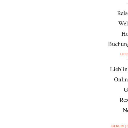
Reis
Wel
Ho
Buchung
LIF
Lieblin
Onlin
G
Rez
N
BERLIN |