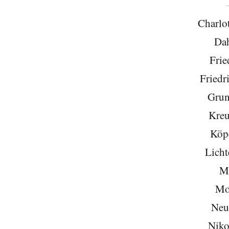
Charlo
Da
Frie
Friedr
Grun
Kreu
Köp
Licht
Mi
Mo
Neu
Niko