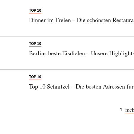
TOP 10
Dinner im Freien – Die schönsten Restaura
TOP 10
Berlins beste Eisdielen – Unsere Highlights
TOP 10
Top 10 Schnitzel – Die besten Adressen fü
meh