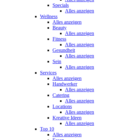
Specials
Alles anzeigen
Wellness
Alles anzeigen
Beauty
Alles anzeigen
Fitness
Alles anzeigen
Gesundheit
Alles anzeigen
Sein
Alles anzeigen
Services
Alles anzeigen
Handwerker
Alles anzeigen
Catering
Alles anzeigen
Locations
Alles anzeigen
Kreative Ideen
Alles anzeigen
Top 10
Alles anzeigen