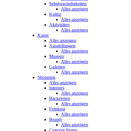
Sehenswürdigkeiten
Alles anzeigen
Kultur
Alles anzeigen
Aktivitäten
Alles anzeigen
Kunst
Alles anzeigen
Ausstellungen
Alles anzeigen
Museen
Alles anzeigen
Galerien
Alles anzeigen
Shopping
Alles anzeigen
Interiors
Alles anzeigen
Bäckereien
Alles anzeigen
Feinkost
Alles anzeigen
Beauty
Alles anzeigen
Concept Stores