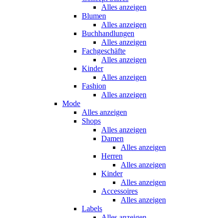
Alles anzeigen
Blumen
Alles anzeigen
Buchhandlungen
Alles anzeigen
Fachgeschäfte
Alles anzeigen
Kinder
Alles anzeigen
Fashion
Alles anzeigen
Mode
Alles anzeigen
Shops
Alles anzeigen
Damen
Alles anzeigen
Herren
Alles anzeigen
Kinder
Alles anzeigen
Accessoires
Alles anzeigen
Labels
Alles anzeigen