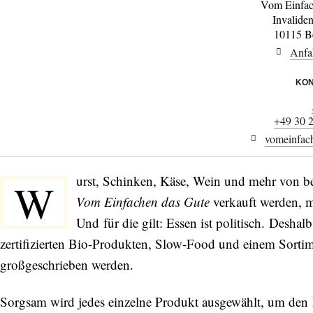
Vom Einfac
Invalide
10115 Be
Anfa
KON
+49 30 
vomeinfac
urst, Schinken, Käse, Wein und mehr von bes
W
Vom Einfachen das Gute
verkauft werden, 
Und für die gilt: Essen ist politisch. Desha
zertifizierten Bio-Produkten, Slow-Food und einem Sorti
großgeschrieben werden.
Sorgsam wird jedes einzelne Produkt ausgewählt, um den 