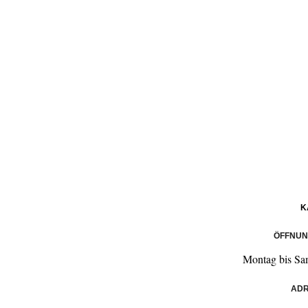
K
ÖFFNUN
Montag bis Sa
ADR