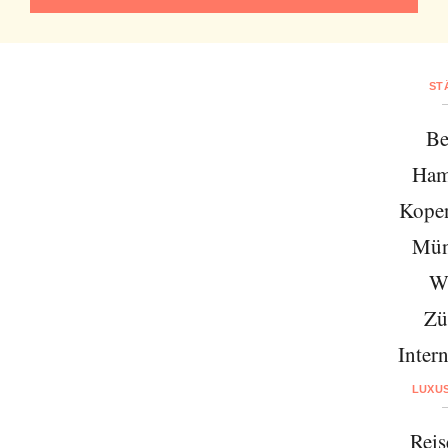
ST
Be
Ham
Kope
Mün
W
Zü
Intern
LUXU
Reis