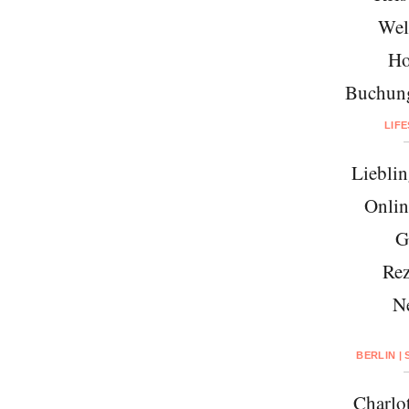
Wel
Ho
Buchung
LIF
Lieblin
Onlin
G
Rez
N
BERLIN |
Charlo