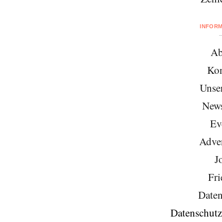
INFOR
Ab
Kon
Unse
News
Ev
Adver
J
Fri
Daten
Datenschutz