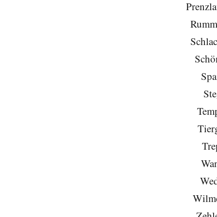
Prenzla
Rumme
Schlac
Schö
Spa
Ste
Temp
Tier
Tre
Wan
Wed
Wilme
Zehl