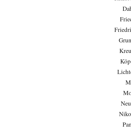
Da
Frie
Friedr
Grun
Kreu
Köp
Licht
Mi
Mo
Neu
Niko
Pa