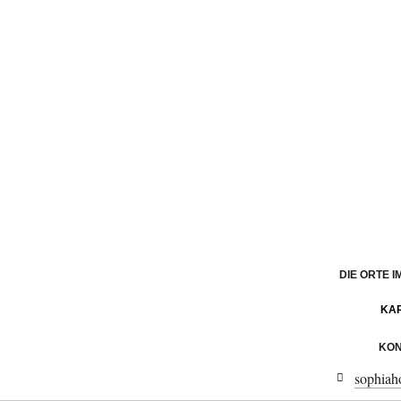
DIE ORTE 
KA
KON
sophiah