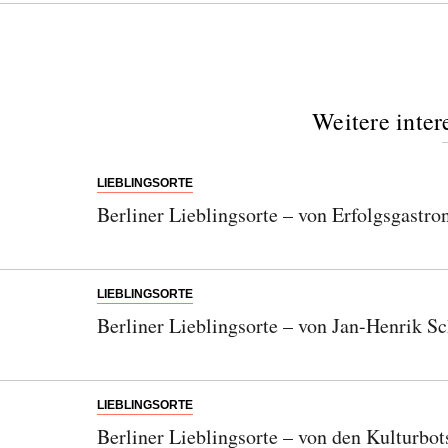
Bitte schicken Sie mir bis zum Widerruf meiner
Einwilligung den Newsletter mit Informationen zu
neuen Beiträgen. Die
Datenschutzerklärung
habe ich
zur Kenntnis genommen und akzeptiere diese.
Weitere inter
SENDEN
LIEBLINGSORTE
Berliner Lieblingsorte – von Erfolgsgast
LIEBLINGSORTE
Berliner Lieblingsorte – von Jan-Henrik S
LIEBLINGSORTE
Berliner Lieblingsorte – von den Kulturbo