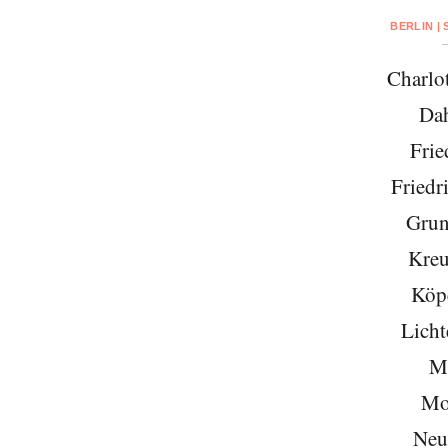
BERLIN |
Charlo
Da
Frie
Friedr
Grun
Kreu
Köp
Licht
Mi
Mo
Neu