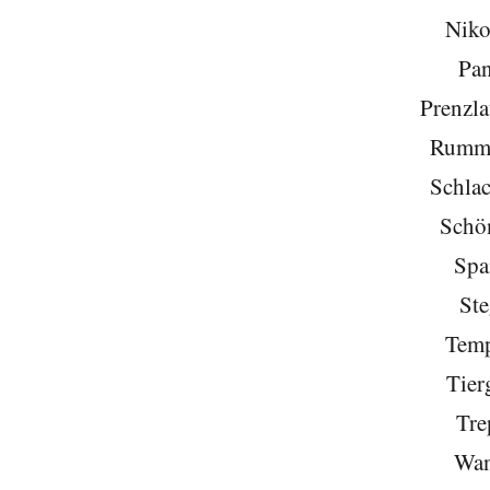
Niko
Pa
Prenzla
Rumme
Schlac
Schö
Spa
Ste
Temp
Tier
Tre
Wan