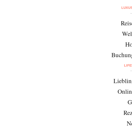
LUXU
Reis
Wel
Ho
Buchung
LIF
Lieblin
Onlin
G
Rez
N