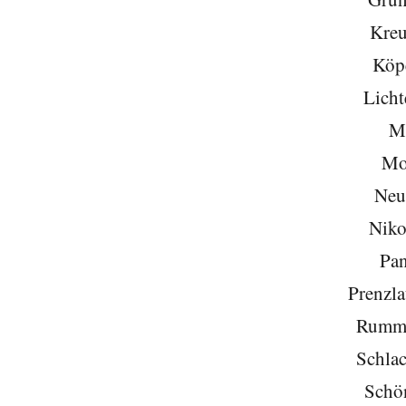
Kreu
Köp
Licht
Mi
Mo
Neu
Niko
Pa
Prenzla
Rumme
Schlac
Schö