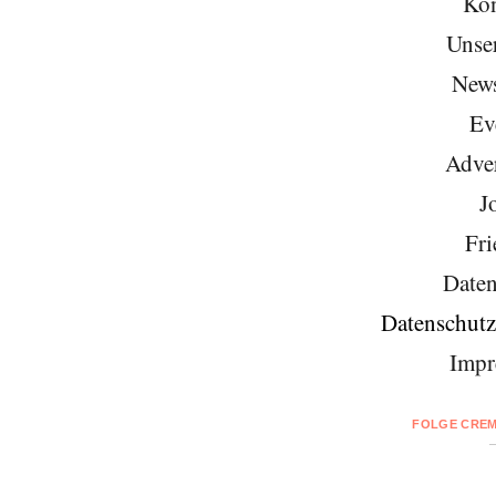
Kon
Unse
News
Ev
Adver
J
Fri
Daten
Datenschutz
Impr
FOLGE CREM