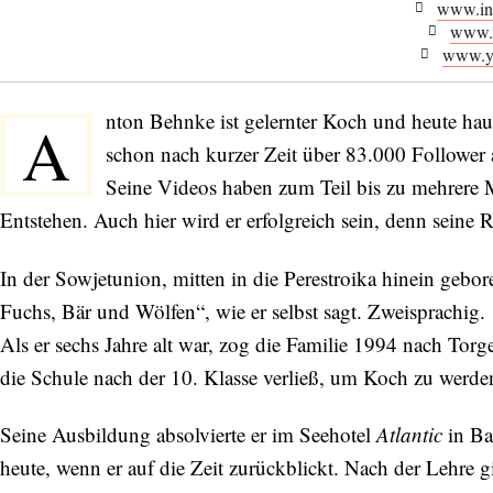
www.in
www.t
www.y
nton Behnke ist gelernter Koch und heute hau
A
schon nach kurzer Zeit über 83.000 Follower 
Seine Videos haben zum Teil bis zu mehrere M
Entstehen. Auch hier wird er erfolgreich sein, denn seine 
In der Sowjetunion, mitten in die Perestroika hinein gebo
Fuchs, Bär und Wölfen“, wie er selbst sagt. Zweisprachig.
Als er sechs Jahre alt war, zog die Familie 1994 nach To
die Schule nach der 10. Klasse verließ, um Koch zu werde
Seine Ausbildung absolvierte er im Seehotel
Atlantic
in Ba
heute, wenn er auf die Zeit zurückblickt. Nach der Lehre g