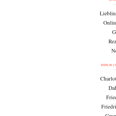
Lieblin
Onlin
G
Rez
N
BERLIN |
Charlo
Da
Frie
Friedr
Grun