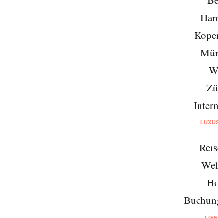
Ham
Kope
Mün
W
Zü
Intern
LUXU
Reis
Wel
Ho
Buchung
LIF