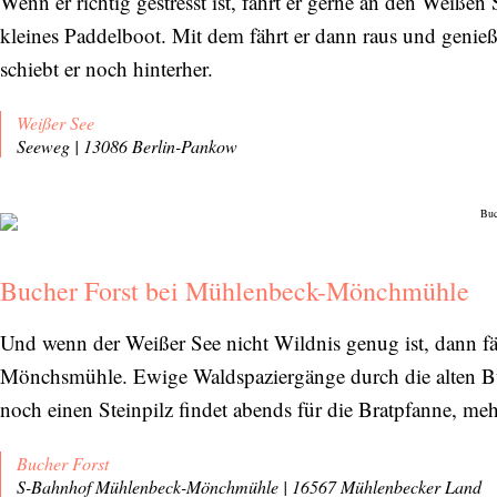
Wenn er richtig gestresst ist, fährt er gerne an den Weißen
Orte, handverlesene Geheimtipps und
kleines Paddelboot. Mit dem fährt er dann raus und genieß
einzigartige Reisen.
schiebt er noch hinterher.
Weißer See
Seeweg | 13086 Berlin-Pankow
Bitte schicken Sie mir bis zum Widerruf meiner
Einwilligung den Newsletter mit Informationen zu
neuen Beiträgen. Die
Datenschutzerklärung
habe ich
zur Kenntnis genommen und akzeptiere diese.
Bucher Forst bei Mühlenbeck-Mönchmühle
SENDEN
Und wenn der Weißer See nicht Wildnis genug ist, dann f
Mönchsmühle. Ewige Waldspaziergänge durch die alten 
noch einen Steinpilz findet abends für die Bratpfanne, mehr
Bucher Forst
S-Bahnhof Mühlenbeck-Mönchmühle | 16567 Mühlenbecker Land