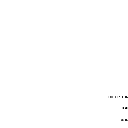
DIE ORTE 
KA
KON