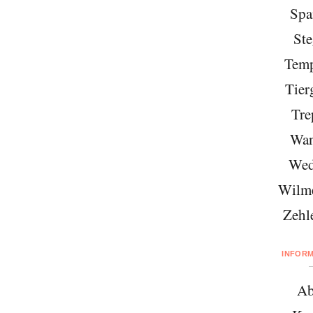
Spa
Ste
Temp
Tier
Tre
Wan
Wed
Wilme
Zehl
INFOR
Ab