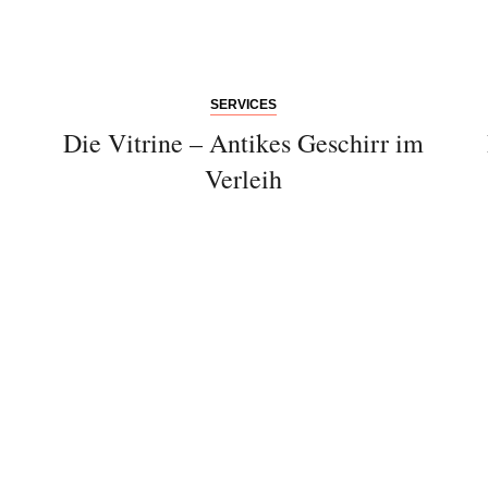
SERVICES
Die Vitrine – Antikes Geschirr im
Verleih
Abonnieren Sie
unseren Newsletter
Entdecken Sie jede Woche neue schöne
Orte, handverlesene Geheimtipps und
einzigartige Reisen.