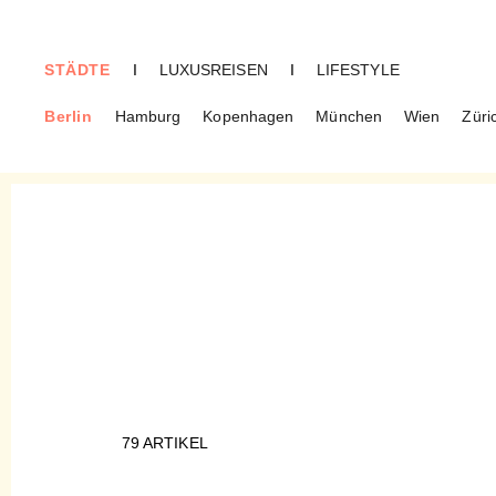
STÄDTE
I
LUXUSREISEN
I
LIFESTYLE
Berlin
Hamburg
Kopenhagen
München
Wien
Züri
BERLIN
Schöneberg
79
ARTIKEL