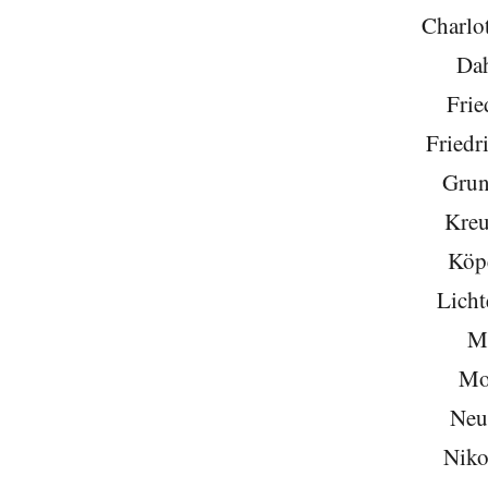
Charlo
Da
Frie
Friedr
Grun
Kreu
Köp
Licht
Mi
Mo
Neu
Niko