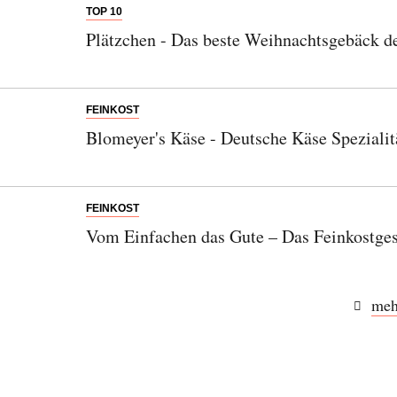
TOP 10
Abonnieren Sie unseren Newsletter
Plätzchen - Das beste Weihnachtsgebäck de
Entdecken Sie jede Woche neue schöne
Orte, handverlesene Geheimtipps und
einzigartige Reisen.
FEINKOST
Blomeyer's Käse - Deutsche Käse Spezialit
FEINKOST
Bitte schicken Sie mir bis zum Widerruf meiner
Einwilligung den Newsletter mit Informationen zu
Vom Einfachen das Gute – Das Feinkostgesc
neuen Beiträgen. Die
Datenschutzerklärung
habe ich
zur Kenntnis genommen und akzeptiere diese.
meh
SENDEN