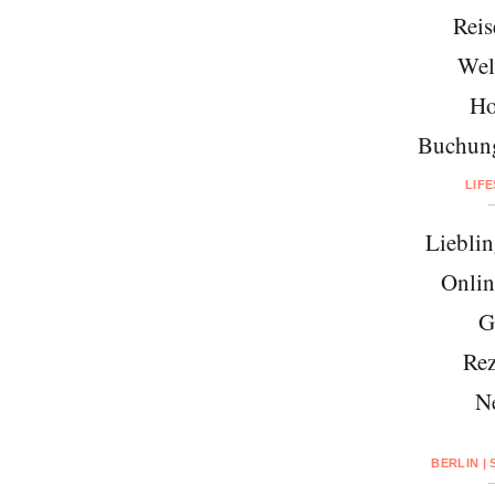
Reis
Wel
Ho
Buchung
LIF
Lieblin
Onlin
G
Rez
N
BERLIN |