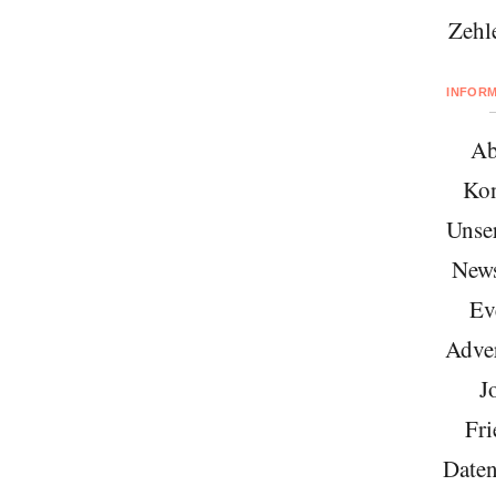
Zehl
INFOR
Ab
Kon
Unse
News
Ev
Adver
J
Fri
Daten