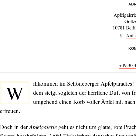
ADR
Apfelgaler
Goltz
10781 Berl
Anfa
KON
+49 30 
illkommen im Schöneberger Apfelparadies!
W
dem steigt sogleich der herrliche Duft von fr
umgehend einen Korb voller Äpfel mit nach
erfreuen.
Doch in der
Apfelgalerie
geht es nicht um glatte, rote Pra
Sorten beschränkten Apfel-Einheitsbrei deutscher Supermä