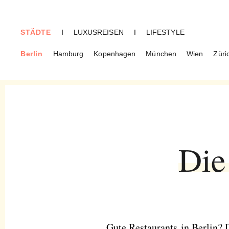
STÄDTE
I
LUXUSREISEN
I
LIFESTYLE
Berlin
Hamburg
Kopenhagen
München
Wien
Züri
BERLIN
Restaurants
Die
Gute Restaurants in Berlin? 