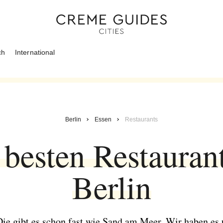
ch
International
Berlin
Essen
Restaurants
 besten Restaurant
Berlin
Die gibt es schon fast wie Sand am Meer. Wir haben es