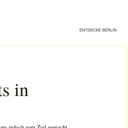
ENTDECKE BERLIN
s in
 uns jedoch zum Ziel gemacht,