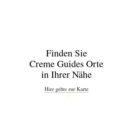
Finden Sie
Creme Guides Orte
in Ihrer Nähe
Abonnieren Sie
Hier gehts zur Karte
unseren Newsletter
Entdecken Sie jede Woche neue schöne
Orte, handverlesene Geheimtipps und
einzigartige Reisen.