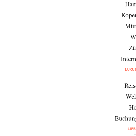
Ham
Kope
Mün
W
Zü
Intern
LUXU
Reis
Wel
Ho
Buchung
LIF