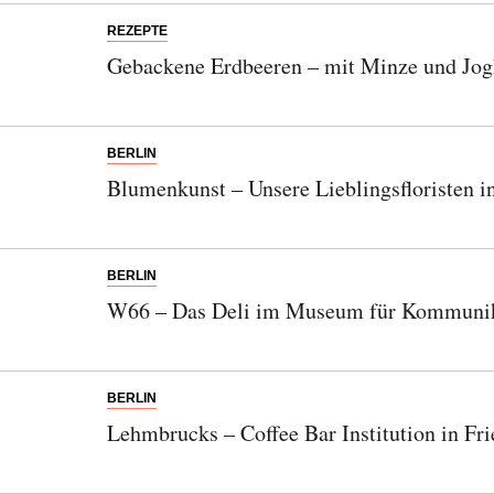
REZEPTE
Gebackene Erdbeeren – mit Minze und Jo
Abonnieren Sie unseren Newsletter
BERLIN
Entdecken Sie jede Woche neue schöne
Blumenkunst – Unsere Lieblingsfloristen i
Orte, handverlesene Geheimtipps und
einzigartige Reisen.
BERLIN
W66 – Das Deli im Museum für Kommuni
Bitte schicken Sie mir bis zum Widerruf meiner
Einwilligung den Newsletter mit Informationen zu
neuen Beiträgen. Die
Datenschutzerklärung
habe ich
BERLIN
zur Kenntnis genommen und akzeptiere diese.
Lehmbrucks – Coffee Bar Institution in Fr
SENDEN