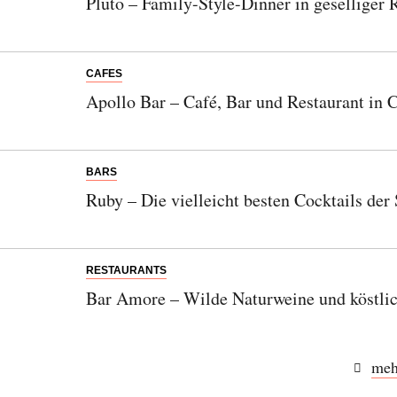
Pluto – Family-Style-Dinner in geselliger
CAFES
Apollo Bar – Café, Bar und Restaurant in 
BARS
Ruby – Die vielleicht besten Cocktails der 
RESTAURANTS
Bar Amore – Wilde Naturweine und köstli
meh