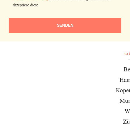
akzeptiere diese.
SENDEN
ST
Be
Ham
Kope
Mün
W
Zü