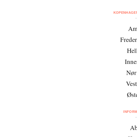
KOPENHAGEN
Am
Freder
Hel
Inne
Nør
Vest
Øst
INFOR
Ab