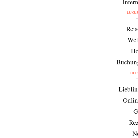
Intern
LUXU
Reis
Wel
Ho
Buchung
LIF
Lieblin
Onlin
G
Rez
N