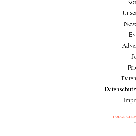
Kon
Unse
News
Ev
Adver
J
Fri
Daten
Datenschutz
Impr
FOLGE CREM