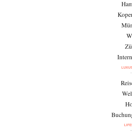
Ham
Kope
Mün
W
Zü
Intern
LUXU
Reis
Wel
Ho
Buchung
LIF