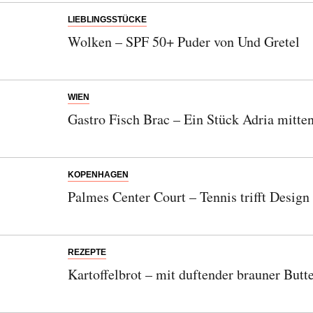
LIEBLINGSSTÜCKE
Wolken – SPF 50+ Puder von Und Gretel
Abonnieren Sie unseren Newsletter
WIEN
Entdecken Sie jede Woche neue schöne
Gastro Fisch Brac – Ein Stück Adria mitte
Orte, handverlesene Geheimtipps und
einzigartige Reisen.
KOPENHAGEN
Palmes Center Court – Tennis trifft Design
Bitte schicken Sie mir bis zum Widerruf meiner
Einwilligung den Newsletter mit Informationen zu
neuen Beiträgen. Die
Datenschutzerklärung
habe ich
REZEPTE
zur Kenntnis genommen und akzeptiere diese.
Kartoffelbrot – mit duftender brauner Butt
SENDEN