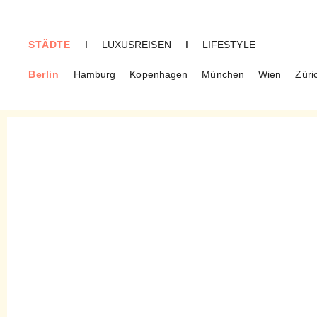
STÄDTE
I
LUXUSREISEN
I
LIFESTYLE
Berlin
Hamburg
Kopenhagen
München
Wien
Züri
BERLIN
Kai Bar – Französisch-
Japanische Brasserie in
Mitte