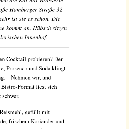
auch die
Kai Bar
Brasserie
roße Hamburger Straße 32
ehr ist sie es schon. Die
he kommt an. Hübsch sitzen
lerischen Innenhof.
en Cocktail probieren? Der
te, Prosecco und Soda klingt
g. – Nehmen wir, und
 Bistro-Format liest sich
t schwer.
Reismehl, gefüllt mit
ade, frischem Koriander und