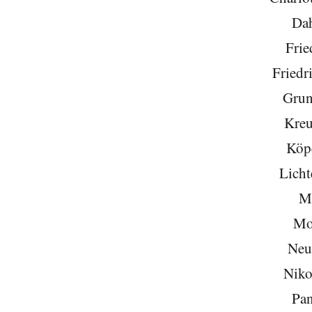
Da
Frie
Friedr
Grun
Kreu
Köp
Licht
Mi
Mo
Neu
Niko
Pa