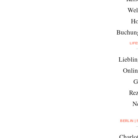
Wel
Ho
Buchung
LIF
Lieblin
Onlin
G
Rez
N
BERLIN |
Charlo