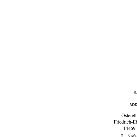
K
ADR
Österel
Friedrich-E
14469
Anfa