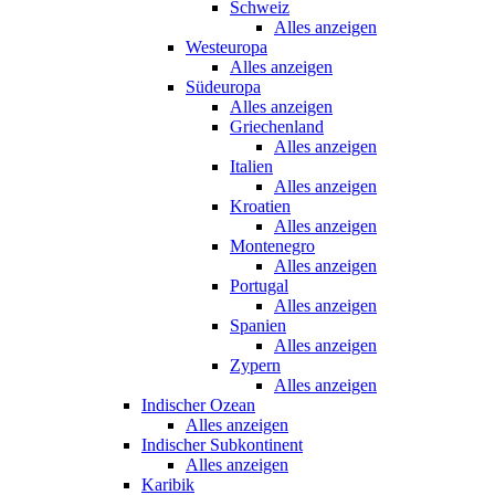
Schweiz
Alles anzeigen
Westeuropa
Alles anzeigen
Südeuropa
Alles anzeigen
Griechenland
Alles anzeigen
Italien
Alles anzeigen
Kroatien
Alles anzeigen
Montenegro
Alles anzeigen
Portugal
Alles anzeigen
Spanien
Alles anzeigen
Zypern
Alles anzeigen
Indischer Ozean
Alles anzeigen
Indischer Subkontinent
Alles anzeigen
Karibik