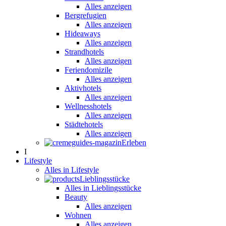
Alles anzeigen
Bergrefugien
Alles anzeigen
Hideaways
Alles anzeigen
Strandhotels
Alles anzeigen
Feriendomizile
Alles anzeigen
Aktivhotels
Alles anzeigen
Wellnesshotels
Alles anzeigen
Städtehotels
Alles anzeigen
Erleben
I
Lifestyle
Alles in Lifestyle
Lieblingsstücke
Alles in Lieblingsstücke
Beauty
Alles anzeigen
Wohnen
Alles anzeigen