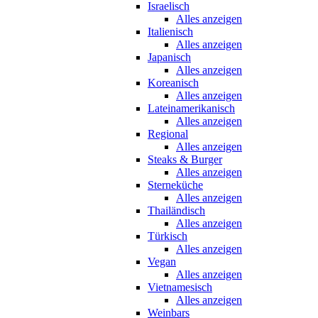
Israelisch
Alles anzeigen
Italienisch
Alles anzeigen
Japanisch
Alles anzeigen
Koreanisch
Alles anzeigen
Lateinamerikanisch
Alles anzeigen
Regional
Alles anzeigen
Steaks & Burger
Alles anzeigen
Sterneküche
Alles anzeigen
Thailändisch
Alles anzeigen
Türkisch
Alles anzeigen
Vegan
Alles anzeigen
Vietnamesisch
Alles anzeigen
Weinbars