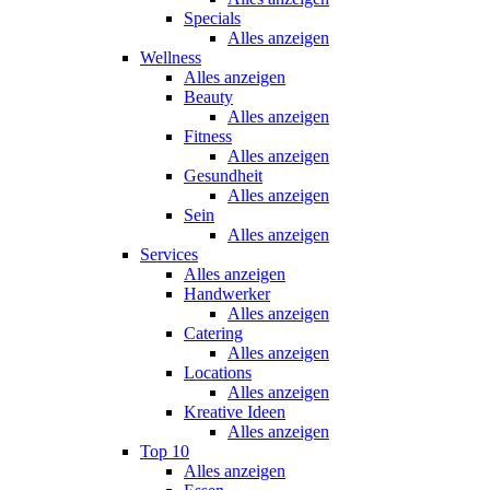
Specials
Alles anzeigen
Wellness
Alles anzeigen
Beauty
Alles anzeigen
Fitness
Alles anzeigen
Gesundheit
Alles anzeigen
Sein
Alles anzeigen
Services
Alles anzeigen
Handwerker
Alles anzeigen
Catering
Alles anzeigen
Locations
Alles anzeigen
Kreative Ideen
Alles anzeigen
Top 10
Alles anzeigen