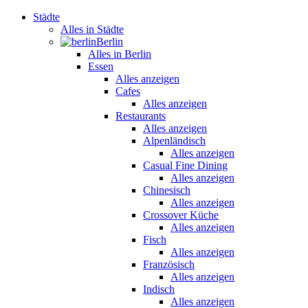
Städte
Alles in Städte
Berlin
Alles in Berlin
Essen
Alles anzeigen
Cafes
Alles anzeigen
Restaurants
Alles anzeigen
Alpenländisch
Alles anzeigen
Casual Fine Dining
Alles anzeigen
Chinesisch
Alles anzeigen
Crossover Küche
Alles anzeigen
Fisch
Alles anzeigen
Französisch
Alles anzeigen
Indisch
Alles anzeigen