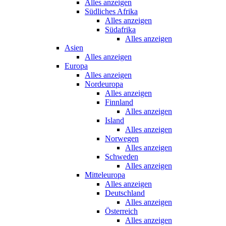
Alles anzeigen
Südliches Afrika
Alles anzeigen
Südafrika
Alles anzeigen
Asien
Alles anzeigen
Europa
Alles anzeigen
Nordeuropa
Alles anzeigen
Finnland
Alles anzeigen
Island
Alles anzeigen
Norwegen
Alles anzeigen
Schweden
Alles anzeigen
Mitteleuropa
Alles anzeigen
Deutschland
Alles anzeigen
Österreich
Alles anzeigen