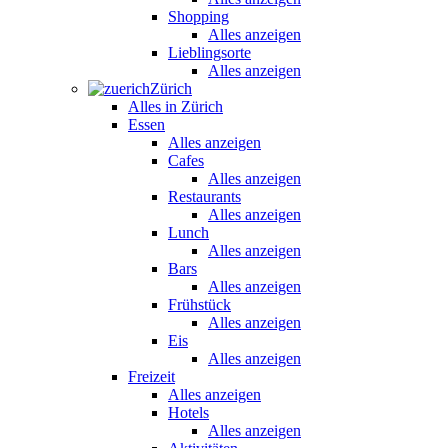
Shopping
Alles anzeigen
Lieblingsorte
Alles anzeigen
Zürich
Alles in Zürich
Essen
Alles anzeigen
Cafes
Alles anzeigen
Restaurants
Alles anzeigen
Lunch
Alles anzeigen
Bars
Alles anzeigen
Frühstück
Alles anzeigen
Eis
Alles anzeigen
Freizeit
Alles anzeigen
Hotels
Alles anzeigen