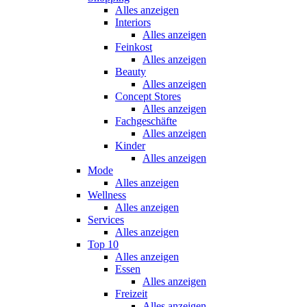
Alles anzeigen
Interiors
Alles anzeigen
Feinkost
Alles anzeigen
Beauty
Alles anzeigen
Concept Stores
Alles anzeigen
Fachgeschäfte
Alles anzeigen
Kinder
Alles anzeigen
Mode
Alles anzeigen
Wellness
Alles anzeigen
Services
Alles anzeigen
Top 10
Alles anzeigen
Essen
Alles anzeigen
Freizeit
Alles anzeigen