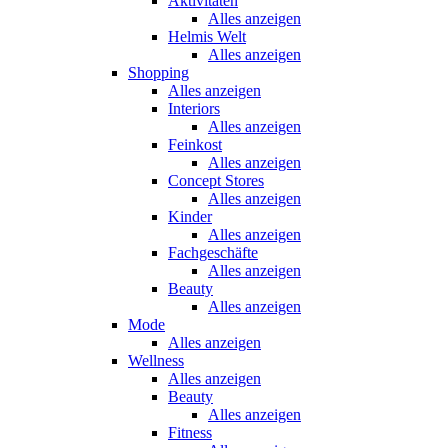
Aktivitäten
Alles anzeigen
Helmis Welt
Alles anzeigen
Shopping
Alles anzeigen
Interiors
Alles anzeigen
Feinkost
Alles anzeigen
Concept Stores
Alles anzeigen
Kinder
Alles anzeigen
Fachgeschäfte
Alles anzeigen
Beauty
Alles anzeigen
Mode
Alles anzeigen
Wellness
Alles anzeigen
Beauty
Alles anzeigen
Fitness