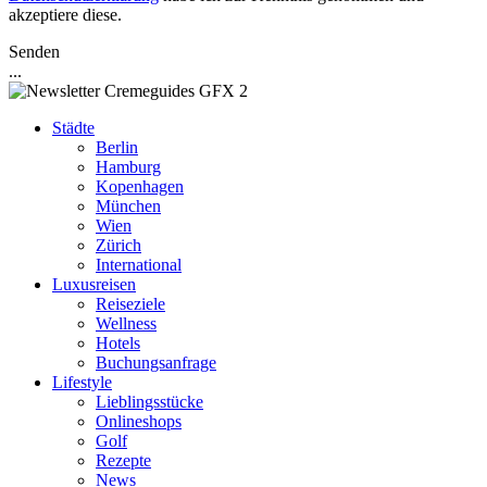
akzeptiere diese.
Senden
...
Städte
Berlin
Hamburg
Kopenhagen
München
Wien
Zürich
International
Luxusreisen
Reiseziele
Wellness
Hotels
Buchungsanfrage
Lifestyle
Lieblingsstücke
Onlineshops
Golf
Rezepte
News