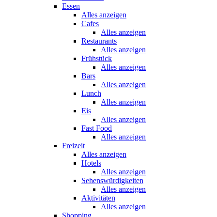
Essen
Alles anzeigen
Cafes
Alles anzeigen
Restaurants
Alles anzeigen
Frühstück
Alles anzeigen
Bars
Alles anzeigen
Lunch
Alles anzeigen
Eis
Alles anzeigen
Fast Food
Alles anzeigen
Freizeit
Alles anzeigen
Hotels
Alles anzeigen
Sehenswürdigkeiten
Alles anzeigen
Aktivitäten
Alles anzeigen
Shopping