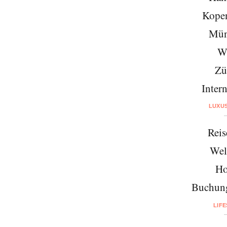
Kope
Mün
W
Zü
Intern
LUXU
Reis
Wel
Ho
Buchung
LIF