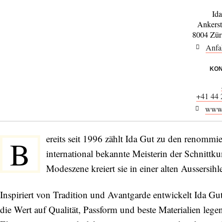
Id
Ankerst
8004 Zür
Anfa
KON
+41 44 
www.
ereits seit 1996 zählt Ida Gut zu den renommi
B
international bekannte Meisterin der Schnittku
Modeszene kreiert sie in einer alten Aussersih
Inspiriert von Tradition und Avantgarde entwickelt Ida G
die Wert auf Qualität, Passform und beste Materialien leg