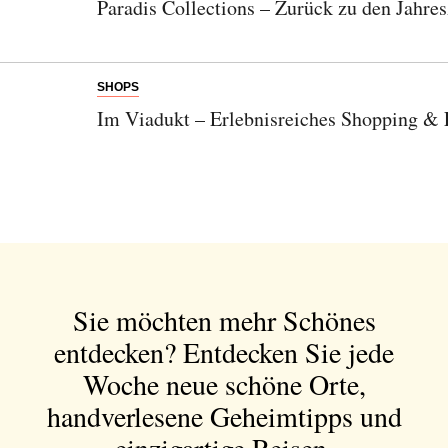
Paradis Collections – Zurück zu den Jahres
SHOPS
Bitte schicken Sie mir bis zum Widerruf meiner
Im Viadukt – Erlebnisreiches Shopping & 
Einwilligung den Newsletter mit Informationen zu
neuen Beiträgen. Die
Datenschutzerklärung
habe ich
zur Kenntnis genommen und akzeptiere diese.
SENDEN
Sie möchten mehr Schönes
entdecken?
Entdecken Sie jede
Woche neue schöne Orte,
handverlesene Geheimtipps und
einzigartige Reisen.