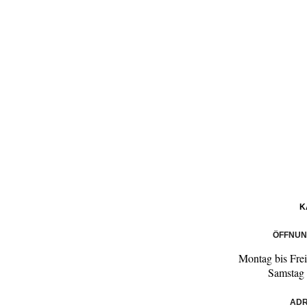
K
ÖFFNUN
Montag bis Fre
Samstag
ADR