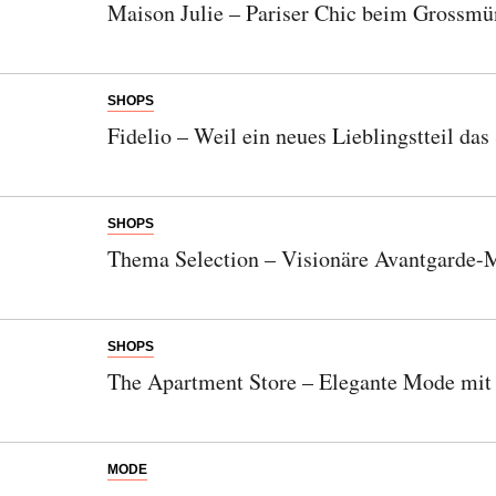
Maison Julie – Pariser Chic beim Grossmü
SHOPS
Fidelio – Weil ein neues Lieblingstteil das
SHOPS
Thema Selection – Visionäre Avantgarde-
SHOPS
The Apartment Store – Elegante Mode mit 
Abonnieren Sie unseren Newsletter
Entdecken Sie jede Woche neue schöne
Orte, handverlesene Geheimtipps und
MODE
einzigartige Reisen.