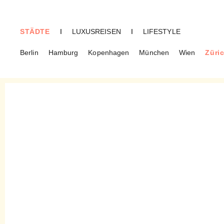
STÄDTE
I
LUXUSREISEN
I
LIFESTYLE
Berlin
Hamburg
Kopenhagen
München
Wien
Züri
ZÜRICH
Fashion Fräulein – Die
Styling Queen von Zürich