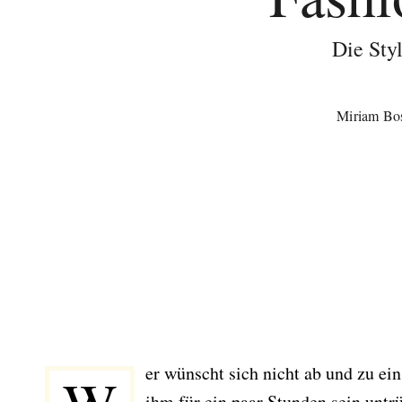
Die Sty
Miriam Bo
er wünscht sich nicht ab und zu ein
ihm für ein paar Stunden sein untr