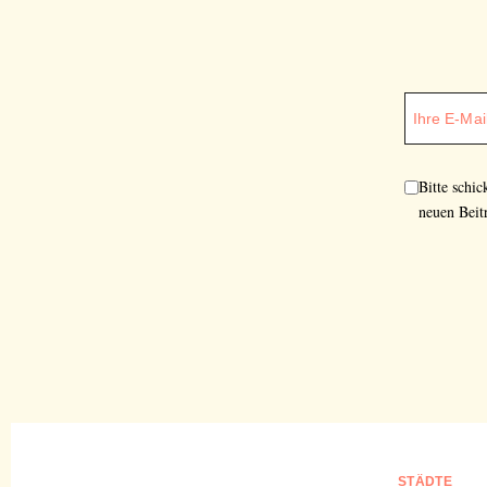
Bitte schi
neuen Beit
STÄDTE