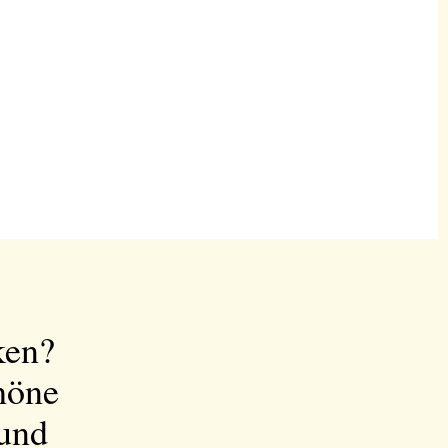
ken?
höne
 und