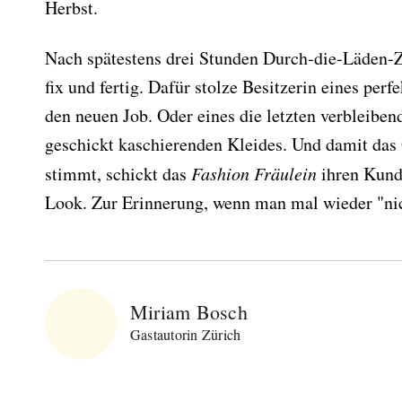
Herbst.
Nach spätestens drei Stunden Durch-die-Läden-Z
fix und fertig. Dafür stolze Besitzerin eines per
den neuen Job. Oder eines die letzten verbleib
geschickt kaschierenden Kleides. Und damit das 
stimmt, schickt das
Fashion Fräulein
ihren Kund
Abonnieren Sie
Look. Zur Erinnerung, wenn man mal wieder "nic
unseren Newsletter
Entdecken Sie jede Woche neue schöne
Orte, handverlesene Geheimtipps und
einzigartige Reisen.
Miriam Bosch
Gastautorin Zürich