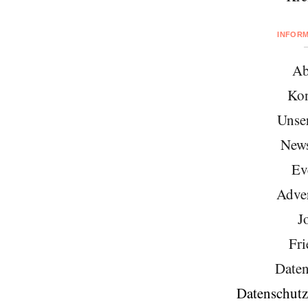
INFOR
Ab
Kon
Unse
News
Ev
Adver
J
Fri
Daten
Datenschutz