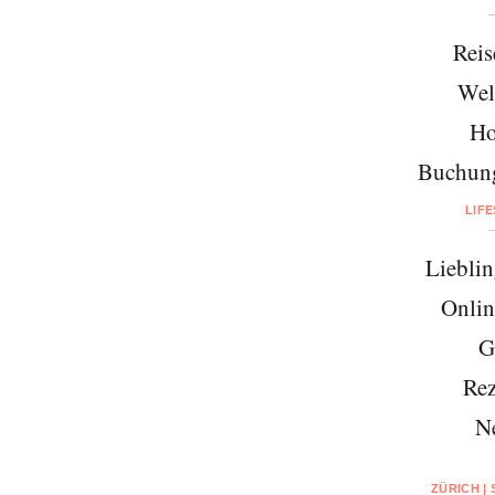
Reis
Wel
Ho
Buchung
LIF
Lieblin
Onlin
G
Rez
N
ZÜRICH |