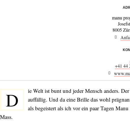
ADR
manu pr
Josefs
8005 Zür
Anfa
KON
+41 44 
www.man
ie Welt ist bunt und jeder Mensch anders. Der 
D
auffällig. Und da eine Brille das wohl prägnan
als begeistert als ich vor ein paar Tagen Manu
Mass.