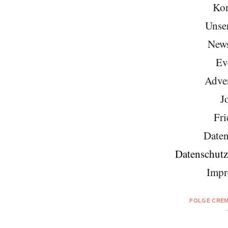
Kon
Unse
News
Ev
Adver
J
Fri
Daten
Datenschutz
Impr
FOLGE CREM