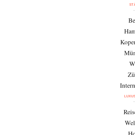
ST
Be
Ham
Kope
Mün
W
Zü
Intern
LUXU
Reis
Wel
Ho