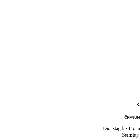
K
ÖFFNUN
Dienstag bis Freit
Samstag