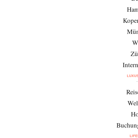
Ham
Kope
Mün
W
Zü
Intern
LUXU
Reis
Wel
Ho
Buchung
LIF