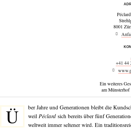
ADR
Péclard
Strehl
8001 Zür
Anfa
KON
+41 44 
www.p
Ein weiteres Ges
am Münsterhof 
ber Jahre und Generationen bleibt die Kundsc
Ü
weil
Péclard
sich bereits über fünf Generation
weltweit immer seltener wird. Ein traditionsr