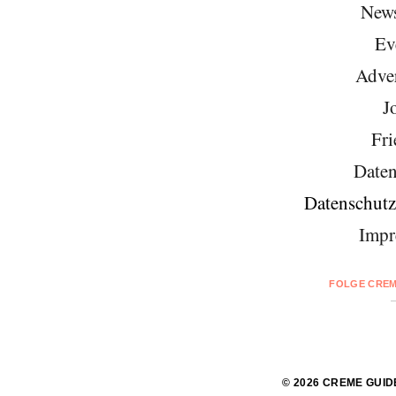
News
Ev
Adver
J
Fri
Daten
Datenschutz
Impr
FOLGE CREM
© 2026 CREME GUID