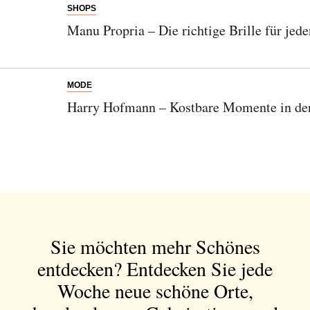
SHOPS
Manu Propria – Die richtige Brille für jed
MODE
Abonnieren Sie unseren Newsletter
Harry Hofmann – Kostbare Momente in der
Entdecken Sie jede Woche neue schöne
Orte, handverlesene Geheimtipps und
einzigartige Reisen.
Sie möchten mehr Schönes
Bitte schicken Sie mir bis zum Widerruf meiner
Einwilligung den Newsletter mit Informationen zu
entdecken?
Entdecken Sie jede
neuen Beiträgen. Die
Datenschutzerklärung
habe ich
Woche neue schöne Orte,
zur Kenntnis genommen und akzeptiere diese.