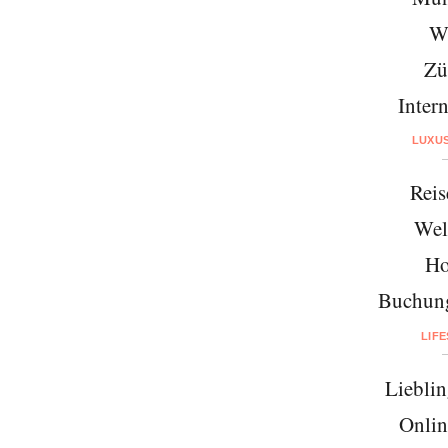
W
Zü
Intern
LUXU
Reis
Wel
Ho
Buchung
LIF
Lieblin
Onlin