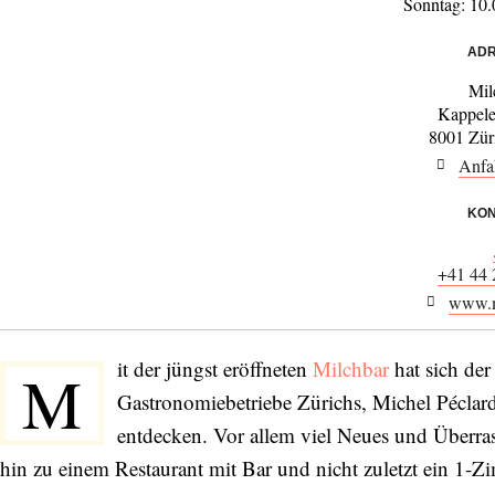
Sonntag: 10.
ADR
Mil
Kappele
8001 Zür
Anfa
KON
+41 44 
www.m
it der jüngst eröffneten
Milchbar
hat sich der
M
Gastronomiebetriebe Zürichs, Michel Péclard, 
entdecken. Vor allem viel Neues und Überras
hin zu einem Restaurant mit Bar und nicht zuletzt ein 1-