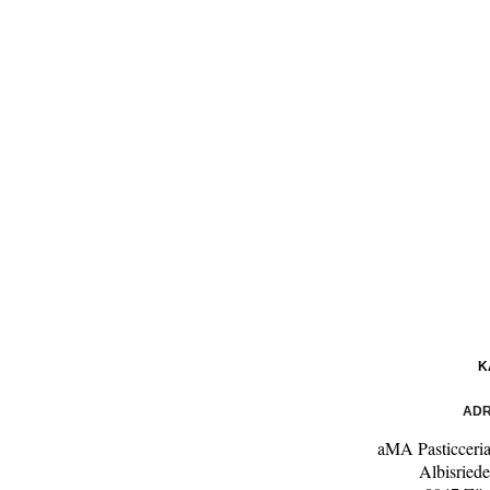
K
ADR
aMA Pasticceria 
Albisriede