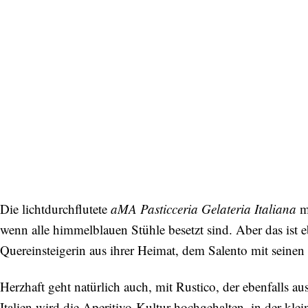
Die lichtdurchflutete
aMA Pasticceria Gelateria Italiana
ma
wenn alle himmelblauen Stühle besetzt sind. Aber das ist
Quereinsteigerin aus ihrer Heimat, dem Salento mit seinen 
Herzhaft geht natürlich auch, mit Rustico, der ebenfalls a
Italien wird die Aperitivo-Kultur hochgehalten, in der kle