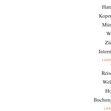
Ham
Kope
Mün
W
Zü
Intern
LUXU
Reis
Wel
Ho
Buchung
LIF