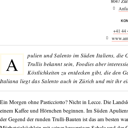
8047 Zür
Anfa
KON
+41 44 
www.ama
pulien und Salento im Süden Italiens, die 
A
Trullis bekannt sein, Foodies aber interess
Köstlichkeiten zu entdecken gibt, die den 
Italiana liegt das Salento auch in Zürich und mit ihr e
Ein Morgen ohne Pasticciotto? Nicht in Lecce. Die Landsl
einem Kaffee und Hörnchen beginnen. Im Süden Apuliens,
der Gegend der runden Trulli-Bauten ist das am besten wa
Mürbeteigküchlein mit seiner knusprigen Schale und der