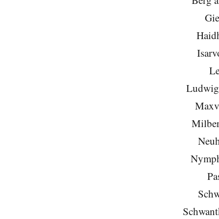
Gie
Haid
Isarv
Le
Ludwigs
Maxvo
Milber
Neuh
Nymph
Pa
Schw
Schwant