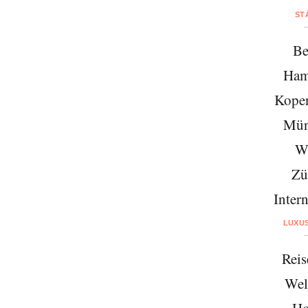
ST
Be
Ham
Kope
Mün
W
Zü
Intern
LUXU
Reis
Wel