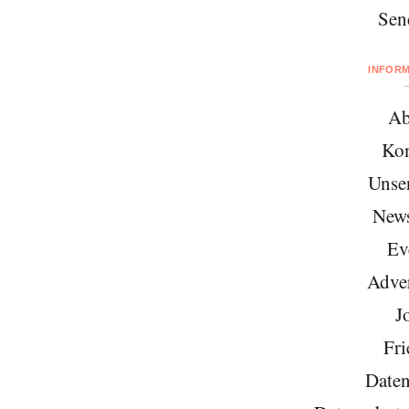
Sen
INFOR
Ab
Kon
Unse
News
Ev
Adver
J
Fri
Daten