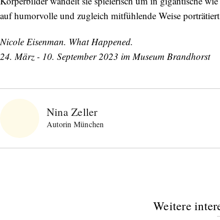
Körperbilder wandelt sie spielerisch um in gigantische wie
auf humorvolle und zugleich mitfühlende Weise porträtiert
Abonnieren Sie unseren Newsletter
Entdecken Sie jede Woche neue schöne
Nicole Eisenman. What Happened.
Orte, handverlesene Geheimtipps und
24. März - 10. September 2023 im Museum Brandhorst
einzigartige Reisen.
Nina Zeller
Bitte schicken Sie mir bis zum Widerruf meiner
Autorin München
Einwilligung den Newsletter mit Informationen zu
neuen Beiträgen. Die
Datenschutzerklärung
habe ich
zur Kenntnis genommen und akzeptiere diese.
SENDEN
Weitere inter