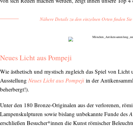
von sich Reden machen werden, zeigt Ihnen unsere Top 4 
Nähere Details zu den einzelnen Orten finden Si
Neues Licht aus Pompeji
Wie ästhetisch und mystisch zugleich das Spiel von Licht 
Ausstellung
Neues Licht aus Pompeji
in der Antikensamml
beherbergt!).
Unter den 180 Bronze-Originalen aus der verlorenen, röm
Lampenskulpturen sowie bislang unbekannte Funde des
A
erschließen Besucher*innen die Kunst römischer Beleucht