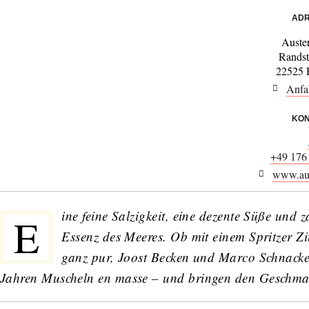
ADR
Auste
Randst
22525 
Anfa
KON
+49 176
www.aus
ine feine Salzigkeit, eine dezente Süße und z
E
Essenz des Meeres. Ob mit einem Spritzer Zit
ganz pur, Joost Becken und Marco Schnack
Jahren Muscheln en masse – und bringen den Geschmac