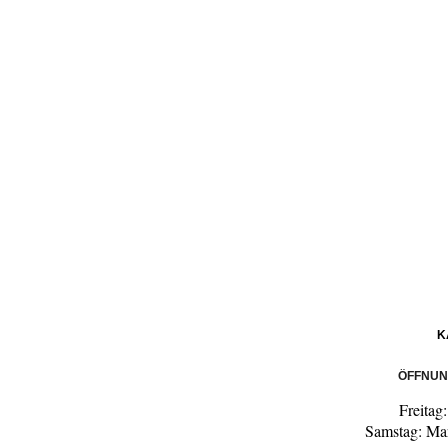
K
ÖFFNUN
Freitag
Samstag: Mar