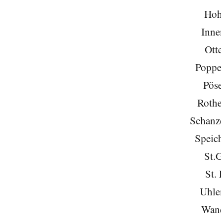
Hoh
Inne
Ott
Poppe
Pöse
Roth
Schanze
Speich
St.
St. 
Uhle
Wan