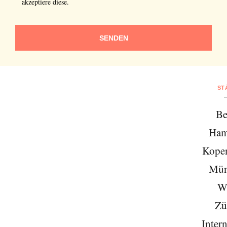
akzeptiere diese.
SENDEN
ST
Be
Ham
Kope
Mün
W
Zü
Intern