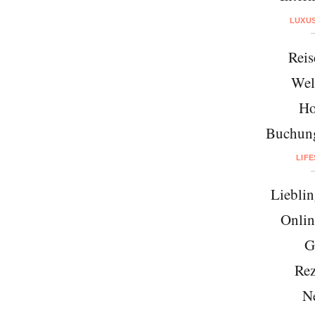
LUXU
Reis
Wel
Ho
Buchung
LIF
Lieblin
Onlin
G
Rez
N