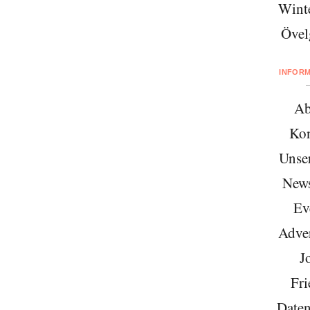
Wint
Övel
INFOR
Ab
Kon
Unse
News
Ev
Adver
J
Fri
Daten