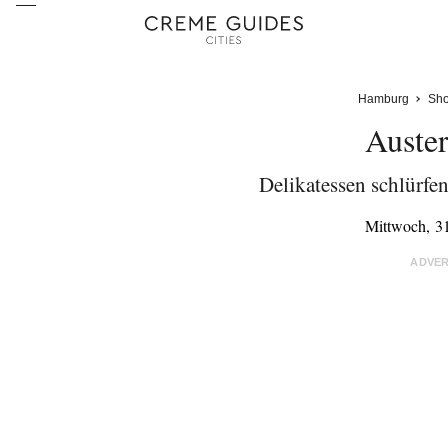
Hamburg
Sho
Auste
Delikatessen schlürf
Mittwoch, 3
ADVE