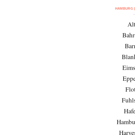
HAMBURG |
Al
Bahr
Bar
Blan
Eims
Eppe
Flo
Fuhls
Hafe
Hambu
Harve