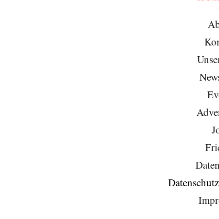
Ab
Kon
Unse
News
Ev
Adver
J
Fri
Daten
Datenschutz
Impr