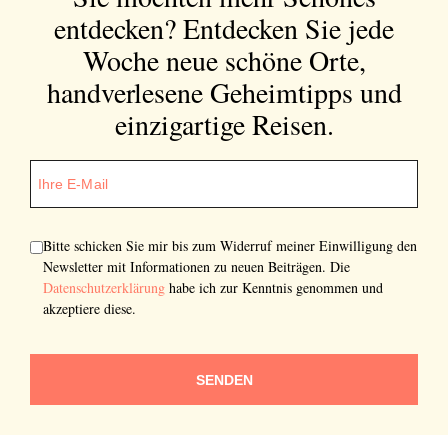
neuen Beiträgen. Die
Datenschutzerklärung
habe ich
entdecken?
Entdecken Sie jede
zur Kenntnis genommen und akzeptiere diese.
Woche neue schöne Orte,
handverlesene Geheimtipps und
SENDEN
einzigartige Reisen.
Bitte schicken Sie mir bis zum Widerruf meiner Einwilligung den
Newsletter mit Informationen zu neuen Beiträgen. Die
Datenschutzerklärung
habe ich zur Kenntnis genommen und
akzeptiere diese.
SENDEN