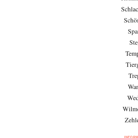
Schlac
Schö
Spa
Ste
Temp
Tier
Tre
Wan
Wed
Wilme
Zehl
INFOR