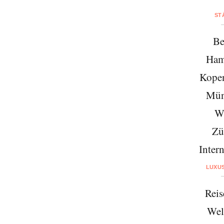
ST
Be
Ham
Kope
Mün
W
Zü
Intern
LUXU
Reis
Wel