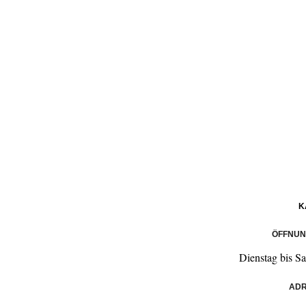
K
ÖFFNUN
Dienstag bis S
ADR