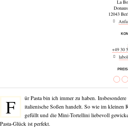
La Bo
Donaus
12043 Ber
Anfa
KON
+49 30 
labo
PREI
ür Pasta bin ich immer zu haben. Insbesonder
F
italienische Soßen handelt. So wie im kleinen 
gefüllt und die Mini-Tortellini liebevoll gewi
Pasta-Glück ist perfekt.