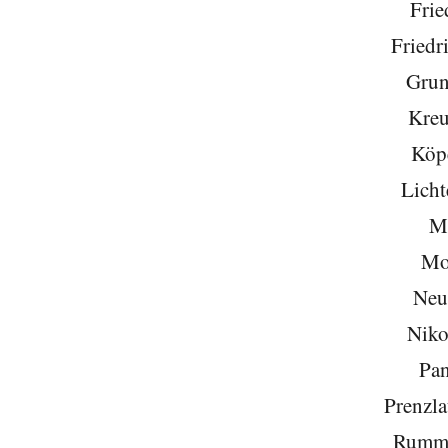
Frie
Friedr
Grun
Kreu
Köp
Licht
Mi
Mo
Neu
Niko
Pa
Prenzla
Rumme