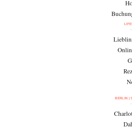
Ho
Buchung
LIF
Lieblin
Onlin
G
Rez
N
BERLIN |
Charlo
Da