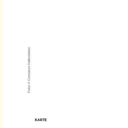
Fotos © Constanze Hallensleben
KARTE