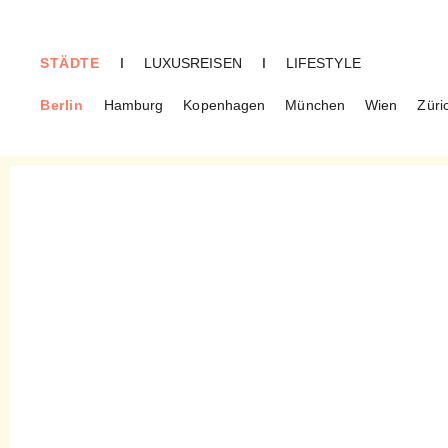
STÄDTE
I
LUXUSREISEN
I
LIFESTYLE
Berlin
Hamburg
Kopenhagen
München
Wien
Züri
BERLIN
Parker Bowles – All in One
am Moritzplatz