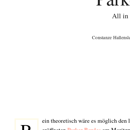
All in
Constanze Hallensl
ein theoretisch wäre es möglich den 
eröffneten
Parker Bowles
am Moritzpl