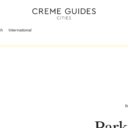
ch
International
B
Park