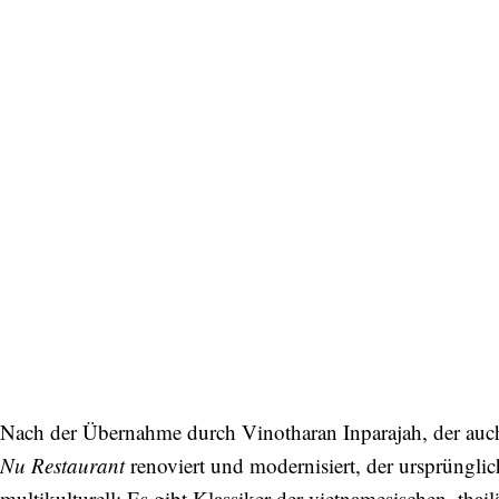
einzigartige Reisen.
Bitte schicken Sie mir bis zum Widerruf meiner
Einwilligung den Newsletter mit Informationen zu
neuen Beiträgen. Die
Datenschutzerklärung
habe ich
zur Kenntnis genommen und akzeptiere diese.
SENDEN
Nach der Übernahme durch Vinotharan Inparajah, der auc
Nu Restaurant
renoviert und modernisiert, der ursprünglic
multikulturell: Es gibt Klassiker der vietnamesischen, tha