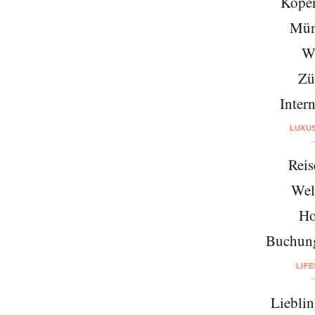
Kope
Mün
W
Zü
Intern
LUXU
Reis
Wel
Ho
Buchung
LIF
Lieblin