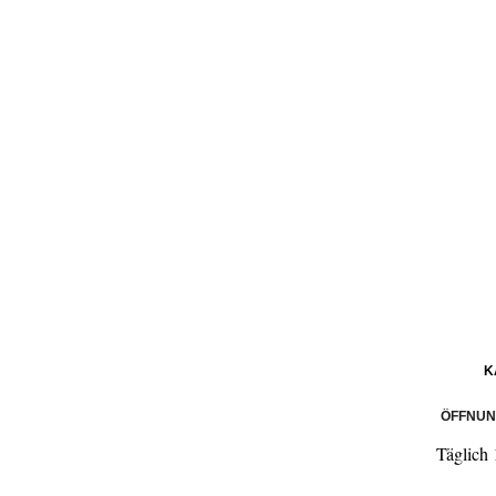
K
ÖFFNUN
Täglich