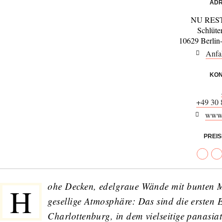
ADR
NU RES
Schlüte
10629 Berlin
Anfa
KON
+49 30
www.
PREI
ohe Decken, edelgraue Wände mit bunten Ma
H
gesellige Atmosphäre: Das sind die ersten 
Charlottenburg, in dem vielseitige panasiat