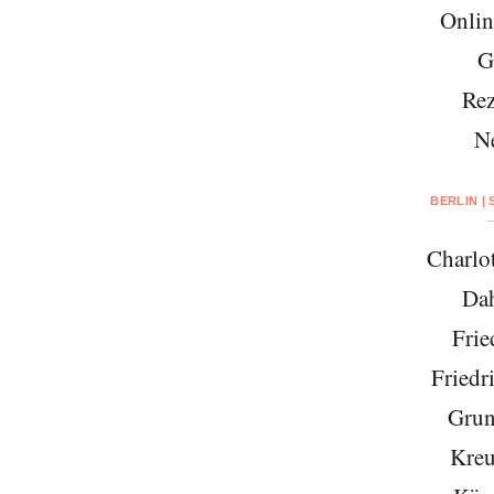
Onlin
G
Rez
N
BERLIN |
Charlo
Da
Frie
Friedr
Grun
Kreu