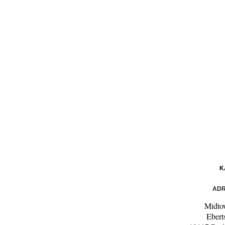
K
ADR
Midto
Ebert