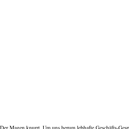
Der Magen knurrt. Um uns herum lebhafte Geschäfts-Gesprä