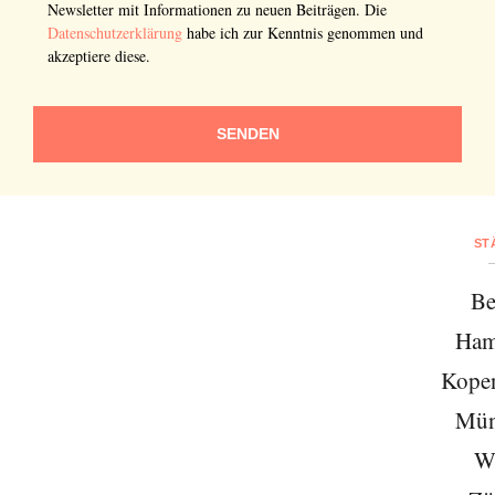
Newsletter mit Informationen zu neuen Beiträgen. Die
Datenschutzerklärung
habe ich zur Kenntnis genommen und
akzeptiere diese.
SENDEN
ST
Be
Ham
Kope
Mün
W