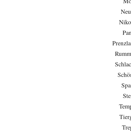
Mo
Neu
Niko
Pa
Prenzla
Rumme
Schlac
Schö
Spa
Ste
Temp
Tier
Tre