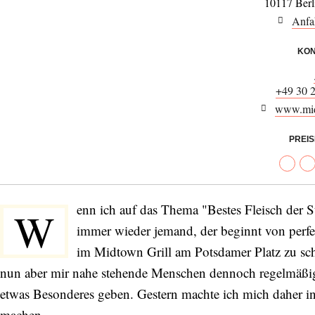
10117 Berl
Anfa
KON
+49 30 
www.midt
PREI
enn ich auf das Thema "Bestes Fleisch der 
W
immer wieder jemand, der beginnt von perfe
im Midtown Grill am Potsdamer Platz zu sc
nun aber mir nahe stehende Menschen dennoch regelmäßig do
etwas Besonderes geben. Gestern machte ich mich daher in 
machen.