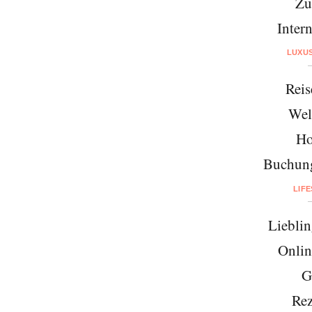
Zü
Intern
LUXU
Reis
Wel
Ho
Buchung
LIF
Lieblin
Onlin
G
Rez