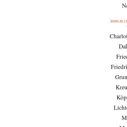
N
BERLIN |
Charlo
Da
Frie
Friedr
Grun
Kreu
Köp
Licht
Mi