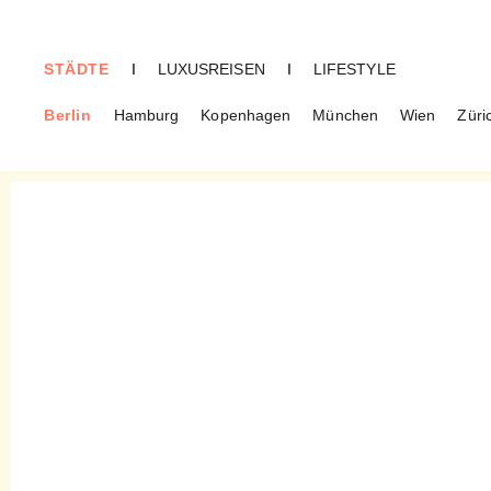
STÄDTE
I
LUXUSREISEN
I
LIFESTYLE
Berlin
Hamburg
Kopenhagen
München
Wien
Züri
BERLIN
Zenkichi – Im Labyrinth der
Nischen