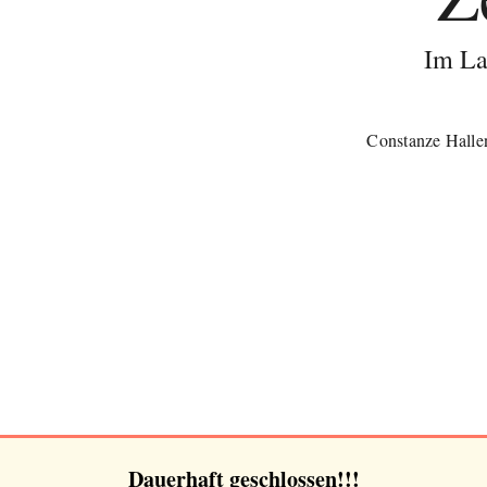
Im La
Constanze Halle
Dauerhaft geschlossen!!!