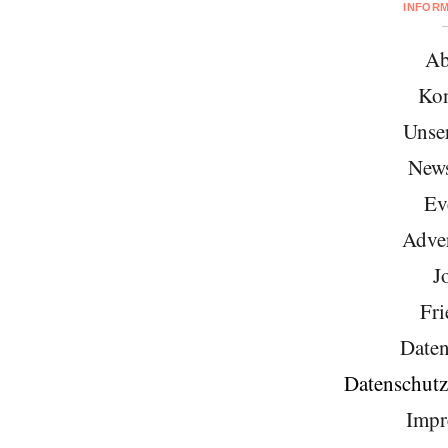
INFOR
Ab
Kon
Unse
News
Ev
Adver
J
Fri
Daten
Datenschutz
Impr