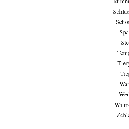
Rumme
Schlac
Schö
Spa
Ste
Temp
Tier
Tre
Wan
Wed
Wilme
Zehl