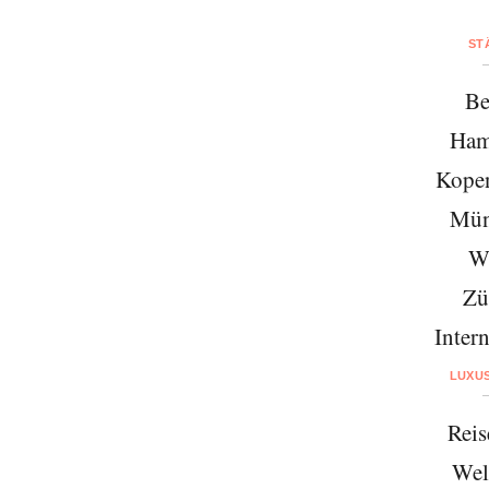
ST
Be
Ham
Kope
Mün
W
Zü
Intern
LUXU
Reis
Wel