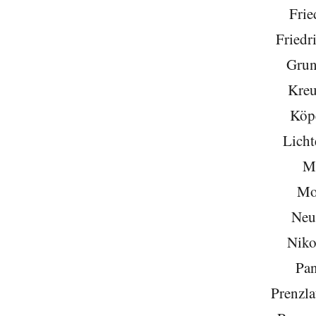
Frie
Friedr
Grun
Kreu
Köp
Licht
Mi
Mo
Neu
Niko
Pa
Prenzla