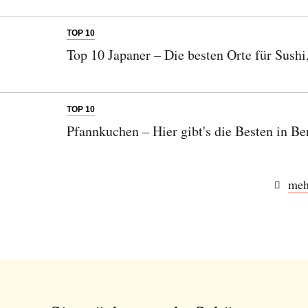
TOP 10
Top 10 Japaner – Die besten Orte für Sush
TOP 10
Pfannkuchen – Hier gibt's die Besten in Be
meh