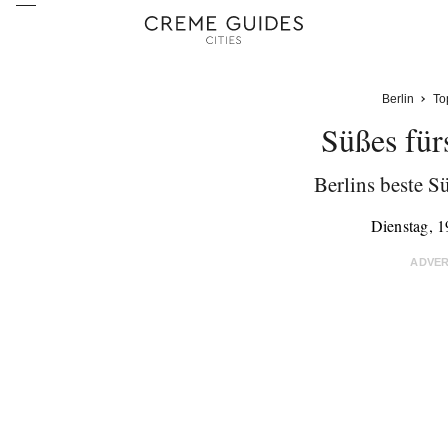
Berlin
To
Süßes für
Berlins beste S
Dienstag, 
ADVE