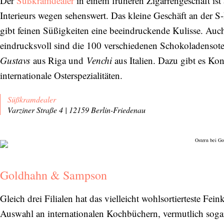
Der
Süßkramdealer
in einem früheren Zigarrengeschäft ist 
Einwilligung den Newsletter mit Informationen zu
neuen Beiträgen. Die
Datenschutzerklärung
habe ich
Interieurs wegen sehenswert. Das kleine Geschäft an der S
zur Kenntnis genommen und akzeptiere diese.
gibt feinen Süßigkeiten eine beeindruckende Kulisse. Auch
eindrucksvoll sind die 100 verschiedenen Schokoladenso
SENDEN
Gustavs
aus Riga und
Venchi
aus Italien. Dazu gibt es Kon
internationale Osterspezialitäten.
Süßkramdealer
Varziner Straße 4 | 12159 Berlin-Friedenau
Goldhahn & Sampson
Gleich drei Filialen hat das vielleicht wohlsortierteste Fei
Auswahl an internationalen Kochbüchern, vermutlich sogar 