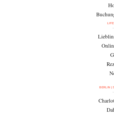
Ho
Buchung
LIF
Lieblin
Onlin
G
Rez
N
BERLIN |
Charlo
Da