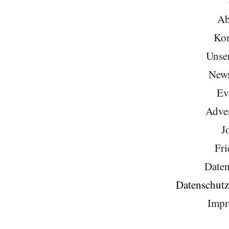
Ab
Kon
Unse
News
Ev
Adver
J
Fri
Daten
Datenschutz
Impr