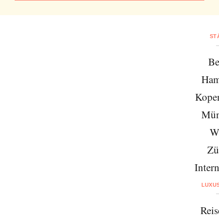
ST
Be
Ham
Kope
Mün
W
Zü
Intern
LUXU
Reis