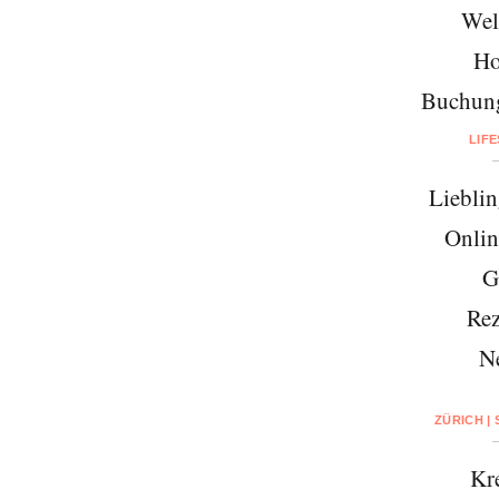
Wel
Ho
Buchung
LIF
Lieblin
Onlin
G
Rez
N
ZÜRICH |
Kre