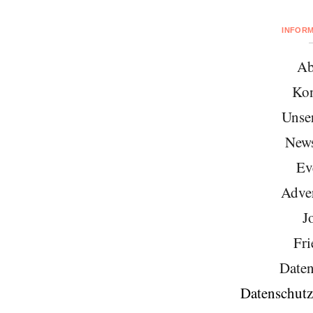
INFOR
Ab
Kon
Unse
News
Ev
Adver
J
Fri
Daten
Datenschutz