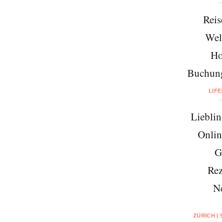
Reis
Wel
Ho
Buchung
LIF
Lieblin
Onlin
G
Rez
N
ZÜRICH |