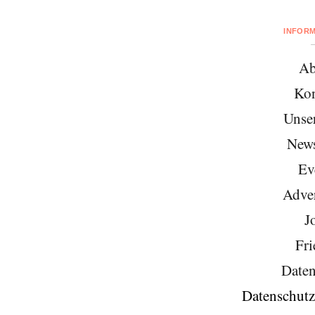
INFOR
Ab
Kon
Unse
News
Ev
Adver
J
Fri
Daten
Datenschutz