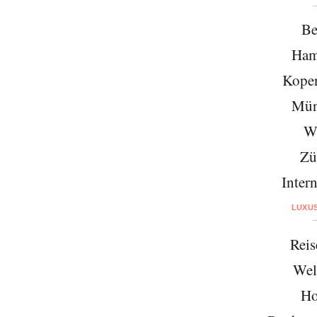
Be
Ham
Kope
Mün
W
Zü
Intern
LUXU
Reis
Wel
Ho