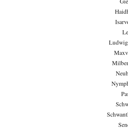
Gie
Haid
Isarv
Le
Ludwigs
Maxvo
Milber
Neuh
Nymph
Pa
Schw
Schwant
Sen